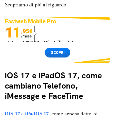
Scopriamo di più al riguardo.
Fastweb Mobile Pro
11
,95€
/mese
Internet 250 GB e Minuti illimitati
Spedizione SIM GRATIS
SCOPRI
iOS 17 e iPadOS 17, come
cambiano Telefono,
iMessage e FaceTime
iOS 17 e iPadOS 17
, come appena detto, si