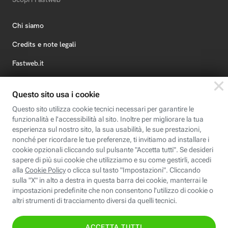
Chi siamo
Credits e note legali
Fastweb.it
Formazione
Fastweb Digital Academy
STEP FuturAbility District
Insieme, siamo futuro
© Fastweb SpA 2026 - P.IVA 12878470157