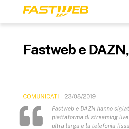
Fastweb e DAZN, a
COMUNICATI
23/08/2019
Fastweb e DAZN hanno siglato
piattaforma di streaming live
ultra larga e la telefonia fiss