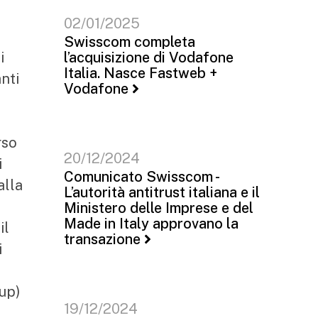
02/01/2025
Swisscom completa
i
l’acquisizione di Vodafone
Italia. Nasce Fastweb +
nti
Vodafone
rso
20/12/2024
i
Comunicato Swisscom -
alla
L’autorità antitrust italiana e il
Ministero delle Imprese e del
Made in Italy approvano la
il
transazione
i
up)
19/12/2024