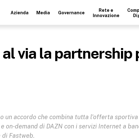
Rete e
Comp
Azienda
Media
Governance
Innovazione
Di
l via la partnership p
 un accordo che combina tutta l'offerta sportiva
 e on-demand di DAZN con i servizi Internet a ba
a di Fastweb.