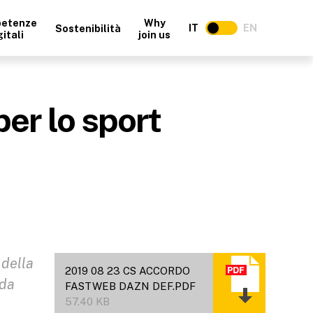
etenze
Why
IT
EN
Sostenibilità
gitali
join us
er lo sport
 della
2019 08 23 CS ACCORDO
nda
FASTWEB DAZN DEF.PDF
57.40 KB