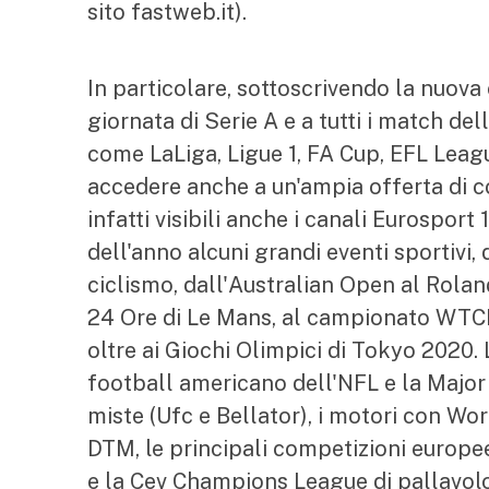
sito fastweb.it).
In particolare, sottoscrivendo la nuova o
giornata di Serie A e a tutti i match de
come LaLiga, Ligue 1, FA Cup, EFL Leagu
accedere anche a un'ampia offerta di co
infatti visibili anche i canali Eurospo
dell'anno alcuni grandi eventi sportivi, 
ciclismo, dall'Australian Open al Rolan
24 Ore di Le Mans, al campionato WTCR 
oltre ai Giochi Olimpici di Tokyo 2020. 
football americano dell'NFL e la Major 
miste (Ufc e Bellator), i motori con W
DTM, le principali competizioni europ
e la Cev Champions League di pallavolo