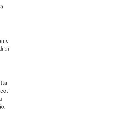
ea
game
i di
lla
coli
a
io.