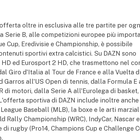
fferta oltre in esclusiva alle tre partite per ogn
lla Serie B, alle competizioni europee più importa
e Cup, Eredivisie e Championship, è possibile
ntenuti sportivi extra calcistici. Su DAZN sono
rt 1 HD ed Eurosport 2 HD, che trasmettono nel co
dal Giro d'Italia al Tour de France e alla Vuelta d
d Garros all'US Open di tennis, dalla Formula E 
di motori, dalla Serie A all'Eurolega di basket,
L'offerta sportiva di DAZN include inoltre anche 
League Baseball (MLB), la boxe e le arti marzial
orld Rally Championship (WRC), IndyCar, Nascar e
ee di rugby (Pro14, Champions Cup e Challenge C
.