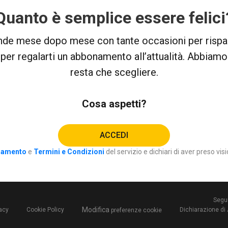
Quanto è semplice essere felici
de mese dopo mese con tante occasioni per risparm
o per regalarti un abbonamento all’attualità. Abbiamo
resta che scegliere.
Cosa aspetti?
ACCEDI
lamento
e
Termini e Condizioni
del servizio e dichiari di aver preso visi
Segu
Modifica
vacy
Cookie Policy
Dichiarazione di
preferenze cookie