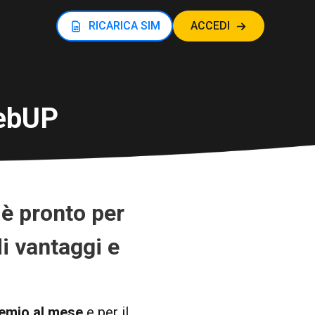
RICARICA SIM
ACCEDI
webUP
 è pronto per
di vantaggi e
remio al mese
e per il