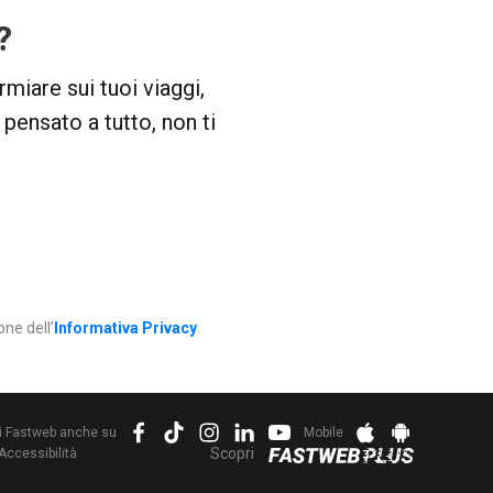
?
iare sui tuoi viaggi,
 pensato a tutto, non ti
one dell’
Informativa Privacy
.
i Fastweb anche su
Mobile
Scopri
 Accessibilità