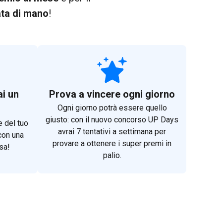
ata di mano
!
ai un
Prova a vincere ogni giorno
Ogni giorno potrà essere quello
giusto: con il nuovo concorso UP Days
 del tuo
avrai 7 tentativi a settimana per
con una
provare a ottenere i super premi in
sa!
palio.