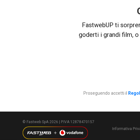
FastwebUP ti sorpren
goderti i grandi film, 
Proseguendo accetti il
Rego
© Fastweb SpA 2026 | P.IVA 12878470157
Informativa Pri