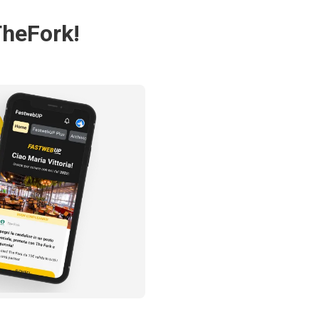
TheFork!