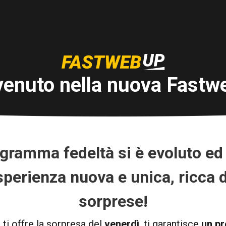
enuto nella nuova Fast
ogramma fedeltà si è evoluto ed
esperienza nuova e unica, ricca 
sorprese!
i offre la sorpresa del
venerdì
, ti garantisce
un p