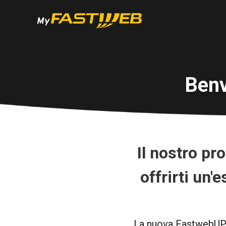
Benv
Il nostro pr
offrirti un'
La nuova FastwebUP t