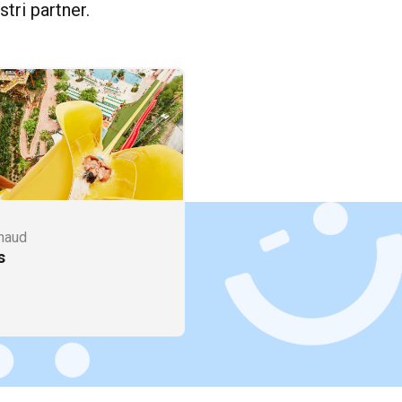
tri partner.
naud
Marrionaud
s
ITA Airways