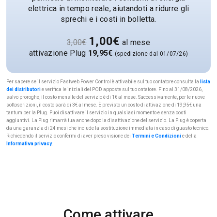
elettrica in tempo reale, aiutandoti a ridurre gli
sprechi e i costi in bolletta.
1,00€
3,00€
al mese
attivazione Plug
19,95€
(spedizione dal 01/07/26)
Per sapere se il servizio Fastweb Power Control è attivabile sul tuo contatore consulta la
lista
dei distributori
e verifica le iniziali del POD apposte sul tuo ontatore. Fino al 31/08/2026,
salvo proroghe, il costo mensile del servizio è di 1€ al mese. Successivamente, per le nuove
sottoscrizioni, il costo sarà di 3€ al mese. È previsto un costo di attivazione di 19,95€ una
tantum per la Plug. Puoi disattivare il servizio in qualsiasi momento e senza costi
aggiuntivi. La Plug rimarrà tua anche dopo la disattivazione del servizio. La Plug è coperta
da una garanzia di 24 mesi che include la sostituzione immediata in caso di guasto tecnico.
Richiedendo il servizio confermi di aver preso visione dei
Termini e Condizioni
e della
Informativa privacy
.
Come attivare