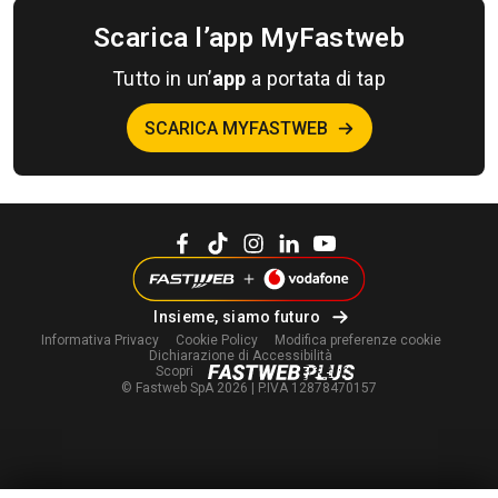
Scarica l’app MyFastweb
Tutto in un’
app
a portata di tap
SCARICA MYFASTWEB
Insieme, siamo futuro
Informativa Privacy
Cookie Policy
Modifica
preferenze cookie
Dichiarazione di Accessibilità
Scopri
© Fastweb SpA 2026 | P.IVA 12878470157