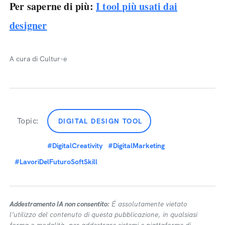
Per saperne di più:
I tool più usati dai
designer
A cura di Cultur-e
Topic:
DIGITAL DESIGN TOOL
#DigitalCreativity
#DigitalMarketing
#LavoriDelFuturoSoftSkill
Addestramento IA non consentito:
É assolutamente vietato
l’utilizzo del contenuto di questa pubblicazione, in qualsiasi
forma o modalità, per addestrare sistemi e piattaforme di