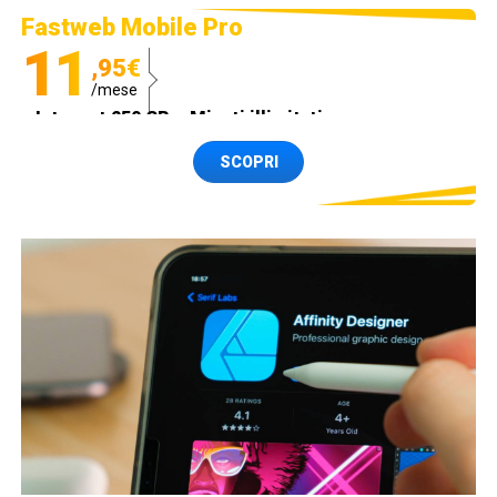
Fastweb Mobile Pro
11
,95€
/mese
Internet 250 GB e Minuti illimitati
Spedizione SIM GRATIS
SCOPRI