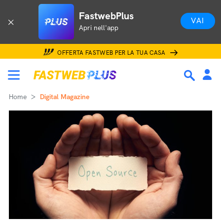
FastwebPlus
VAI
Apri nell'app
OFFERTA FASTWEB PER LA TUA CASA
Home
Digital Magazine