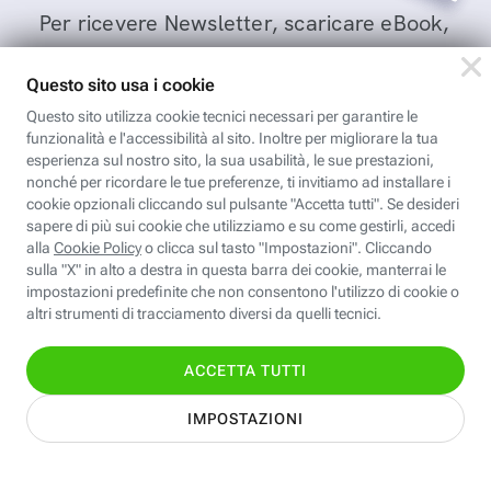
Per ricevere Newsletter, scaricare eBook,
creare playlist vocali e accedere ai corsi
della Fastweb Digital Academy a te
dedicati.
Leggi l'informativa
Nome
Cognome
Indirizzo email