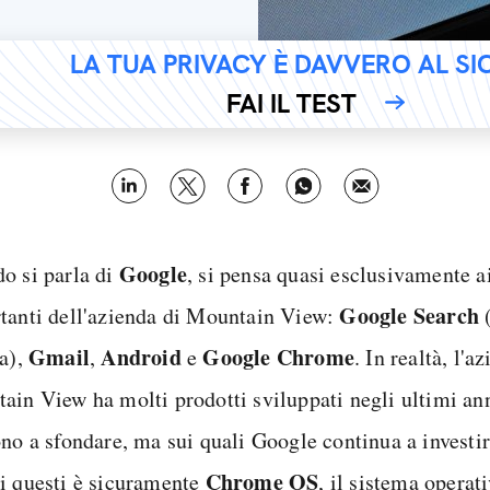
LA TUA PRIVACY È DAVVERO AL S
FAI IL TEST
Google
o si parla di
, si pensa quasi esclusivamente ai
Google Search
tanti dell'azienda di Mountain View:
(
Gmail
Android
Google Chrome
ca),
,
e
. In realtà, l'a
ain View ha molti prodotti sviluppati negli ultimi an
ono a sfondare, ma sui quali Google continua a investi
Chrome OS
i questi è sicuramente
, il sistema operat