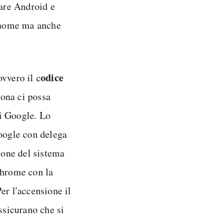
care Android e
 nome ma anche
odice
ovvero il c
sona ci possa
di Google. Lo
Google con delega
one del sistema
Chrome con la
er l'accensione il
sicurano che si