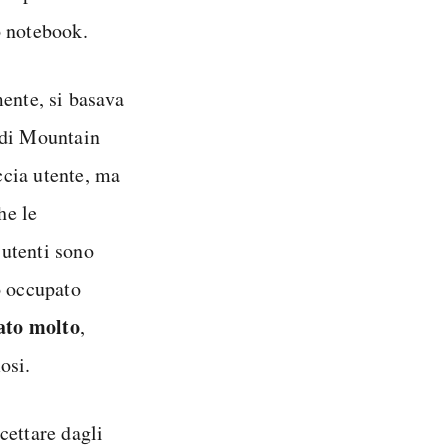
o notebook.
ente, si basava
 di Mountain
ccia utente, ma
he le
 utenti sono
o occupato
to molto
,
osi.
cettare dagli