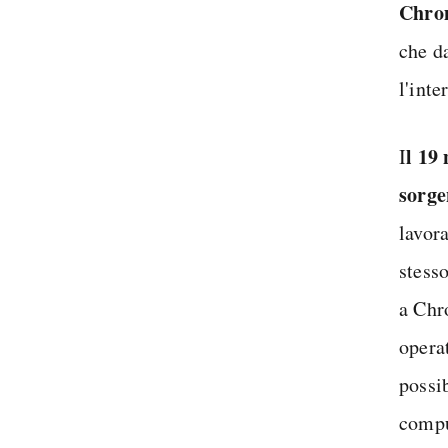
Chro
che d
l'inte
l 19
I
sorge
lavora
stess
a Chr
opera
possi
compu