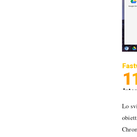
Fast
1
Inter
Spedi
Lo sv
obiett
Chrom