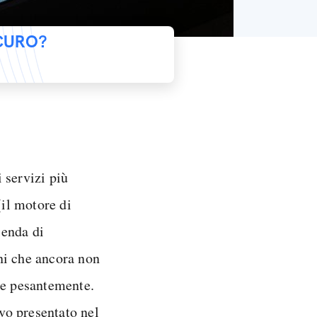
ICURO?
 servizi più
il motore di
zienda di
ni che ancora non
re pesantemente.
ivo presentato nel