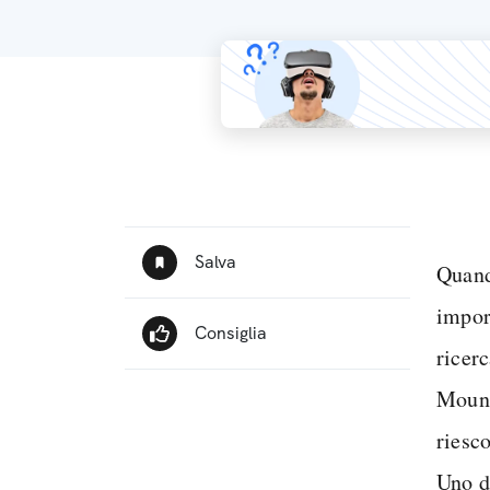
Quand
impor
ricer
Mount
riesc
Uno d