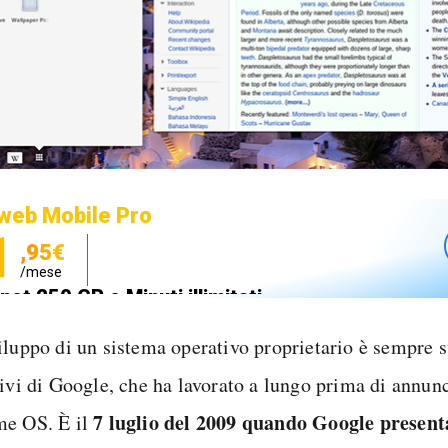
web Mobile Pro
1
,95€
/mese
net 250 GB e Minuti illimitati
zione SIM GRATIS
iluppo di un sistema operativo proprietario è sempre st
ivi di Google, che ha lavorato a lungo prima di annunci
7 luglio del 2009 quando Google present
e OS. È il