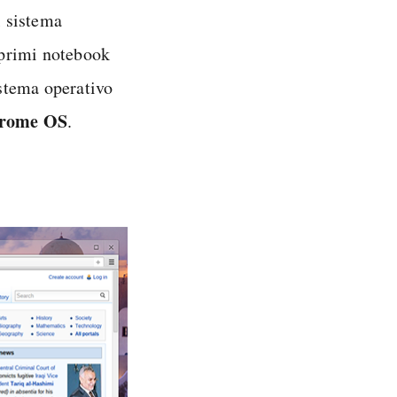
l sistema
i primi notebook
stema operativo
Chrome OS
.