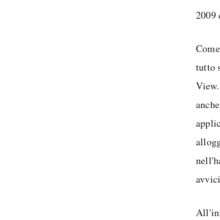
2009 
Come 
tutto
View.
anche
applic
allog
nell'
avvic
All'i