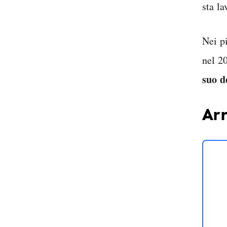
sta l
Nei p
nel 20
suo d
Arr