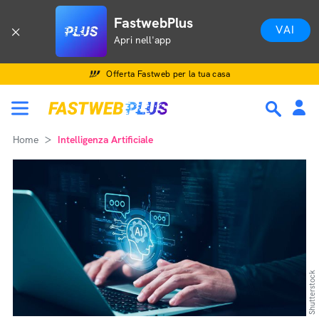
FastwebPlus
VAI
Apri nell'app
Offerta Fastweb per la tua casa
Home
Intelligenza Artificiale
Shutterstock