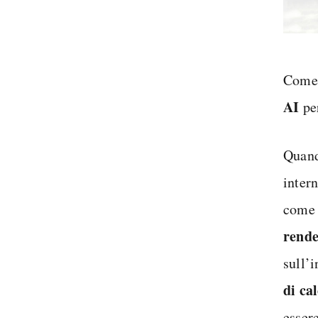
Come 
AI
per
Quand
inter
com
rende
sull’
di ca
essere