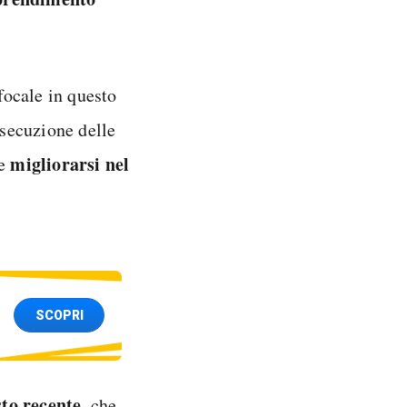
 focale in questo
esecuzione delle
migliorarsi
nel
e
SCOPRI
sto recente
, che