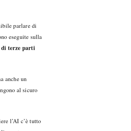
ibile parlare di
gono eseguite sulla
 di terze parti
ma anche un
angono al sicuro
re l’AI c’è tutto