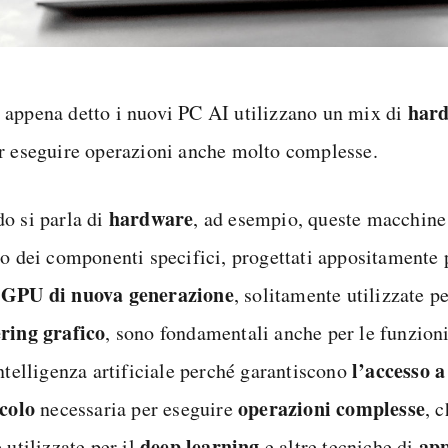
har
appena detto i nuovi PC AI utilizzano un mix di
 eseguire operazioni anche molto complesse.
hardware
o si parla di
, ad esempio, queste macchine
no dei componenti specifici, progettati appositamente
GPU di nuova generazione
e
, solitamente utilizzate p
ring grafico
, sono fondamentali anche per le funzion
l’accesso a
intelligenza artificiale perché garantiscono
lcolo
operazioni complesse
necessaria per eseguire
, 
deep learning
ap
 utilizzate per il
e altre tecniche di