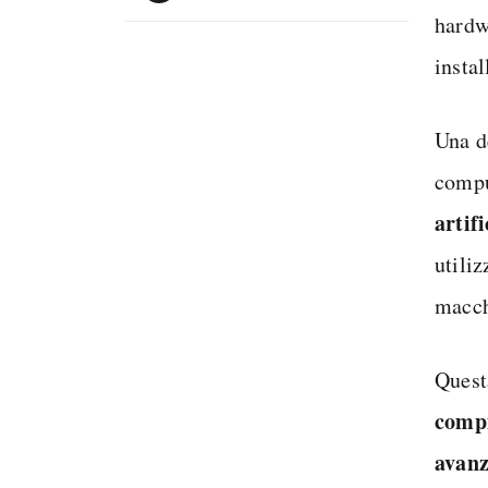
hardw
instal
Una d
compu
artifi
utiliz
macch
Quest
compi
avanz