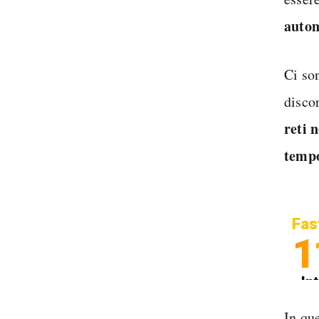
auto
Ci so
discor
reti n
temp
Fas
1
In
Sp
In que