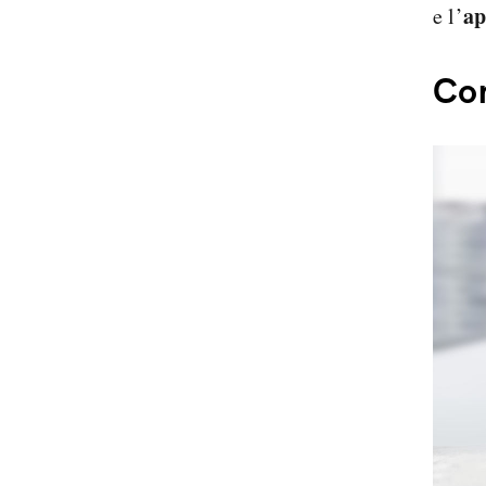
a
e l’
Com