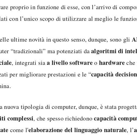
are proprio in funzione di esse, con l’arrivo di compo
lati con l’unico scopo di utilizzare al meglio le funzio
A
elle ultime novità in questo senso, dunque, sono gli
algoritmi di inte
ter “tradizionali” ma potenziati da
ciale
a livello software
hardware
, integrati sia
o
che 
capacità
decision
zati per migliorare prestazioni e le “
ina.
a nuova tipologia di computer, dunque, è stata progett
ti complessi
capacità comput
, che spesso richiedono
ate
elaborazione
del
linguaggio
naturale
a
come l'
, l’