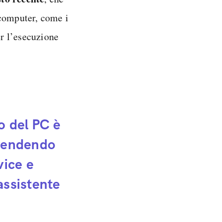
 computer, come i
r l’esecuzione
no del PC è
, rendendo
vice e
assistente