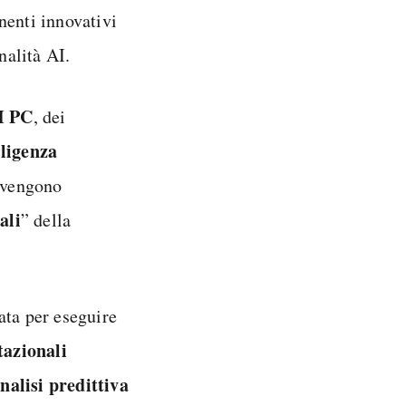
nenti innovativi
nalità AI.
I PC
, dei
lligenza
vengono
ali
” della
ata per eseguire
azionali
nalisi
predittiva