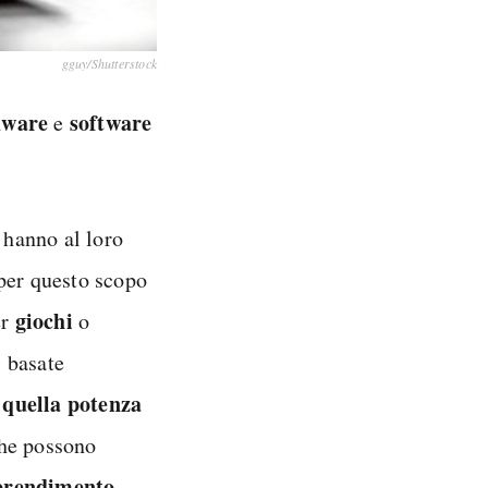
gguy/Shutterstock
dware
software
e
 hanno al loro
 per questo scopo
giochi
er
o
i basate
 quella potenza
che possono
prendimento