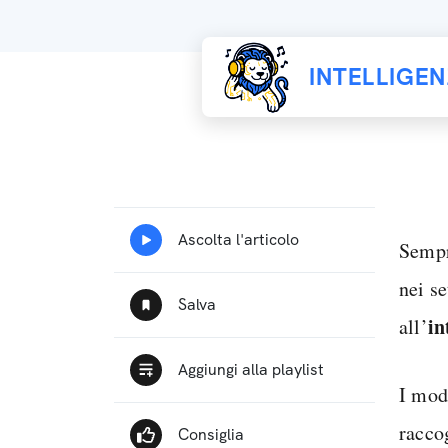
INTELLIGE
Sempr
nei se
in
all’
I mod
racco