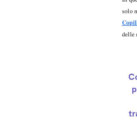
solo 
Copi
delle
Co
p
tr