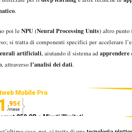
matico
.
NPU
Neural
Processing
Units
no poi le
(
) altro punto
so; si tratta di componenti specifici per accelerare l’
eurali artificiali
apprendere
, aiutando il sistema ad
o
l’analisi dei dati
, attraverso
.
tweb Mobile Pro
1
,95€
/mese
ternet 250 GB e Minuti illimitati
edizione SIM GRATIS
tecnologia piutto
st’ultimo caso, poi, si tratta di una