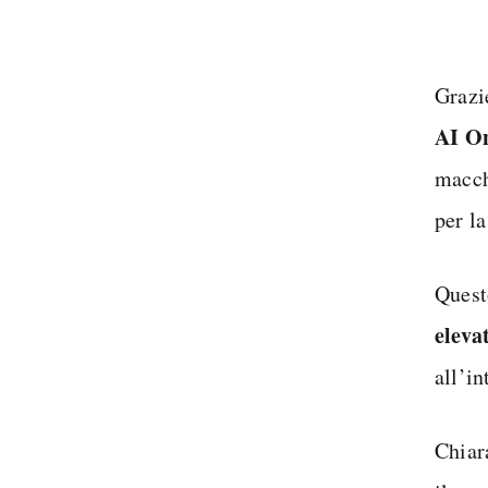
Grazie
AI O
macch
per la
Quest
eleva
all’i
Chiar