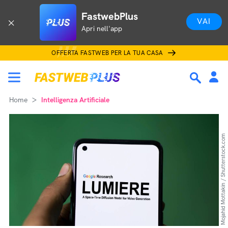
FastwebPlus
VAI
Apri nell'app
OFFERTA FASTWEB PER LA TUA CASA
Home
Intelligenza Artificiale
Mojahid Mottakin / Shutterstock.com