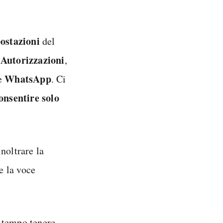
ostazioni
del
Autorizzazioni
e
,
WhatsApp
ce
. Ci
onsentire solo
noltrare la
e la voce
 tempo tenere