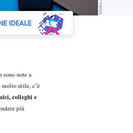
NE IDEALE
n sono note a
i molto utile, c’è
ici, colleghi e
rendere più