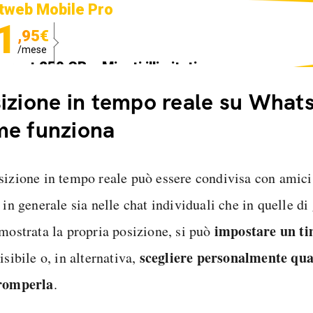
tweb Mobile Pro
1
,95€
/mese
ternet 250 GB e Minuti illimitati
edizione SIM GRATIS
izione in tempo reale su What
me funziona
sizione in tempo reale può essere condivisa con amici, 
 in generale sia nelle chat individuali che in quelle d
impostare un t
 mostrata la propria posizione, si può
scegliere personalmente qu
isibile o, in alternativa,
romperla
.