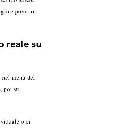
aggio e premere
o reale su
, nel menù del
e
, poi su
ividuale o di