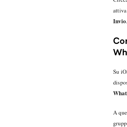
attiv
Invio
Com
Wh
Su iO
dispos
What
A que
gruppo