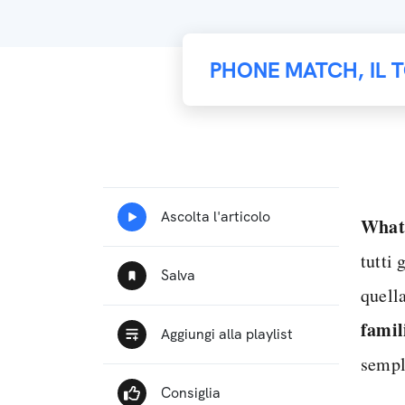
PHONE MATCH, IL 
What
tutti 
quell
famil
sempli