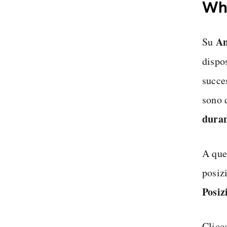
Wh
An
Su
dispos
succe
sono d
duran
A que
posizi
Posiz
Clicc