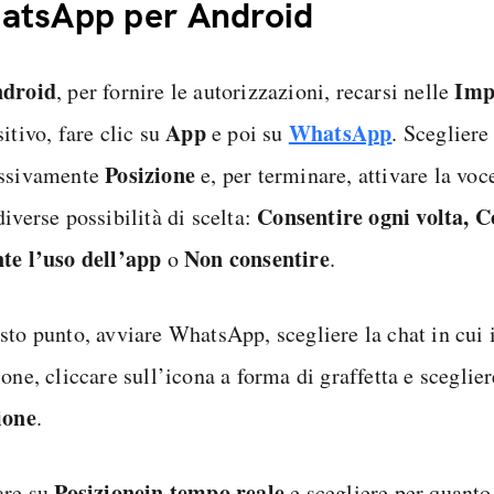
atsApp per Android
droid
Imp
, per fornire le autorizzazioni, recarsi nelle
App
WhatsApp
itivo, fare clic su
e poi su
. Sceglier
Posizione
ssivamente
e, per terminare, attivare la vo
Consentire ogni volta, C
iverse possibilità di scelta:
te l’uso dell’app
Non consentire
o
.
sto punto, avviare WhatsApp, scegliere la chat in cui i
one, cliccare sull’icona a forma di graffetta e sceglier
ione
.
Posizione
in tempo reale
are su
e scegliere per quanto