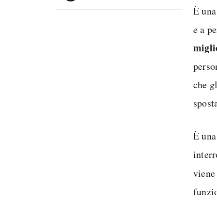
È una
e a p
migli
perso
che g
spost
È un
inter
viene
funzio