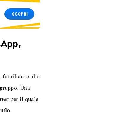
SCOPRI
sApp,
familiari e altri
i gruppo. Una
imer
per il quale
ando