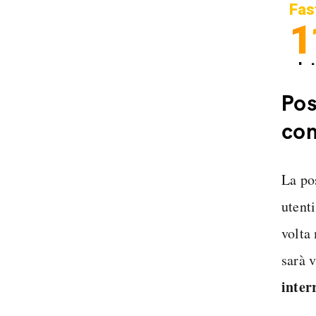
Fas
1
In
Sp
Pos
co
La po
utenti
volta
sarà v
inter