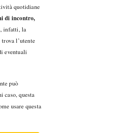
tività quotidiane
i di incontro,
infatti, la
 trova l’utente
di eventuali
ente può
i caso, questa
ome usare questa