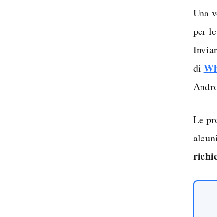
Una vo
per l
Inviar
Wh
di
Andro
Le pr
alcun
richi