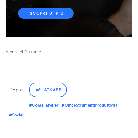
SCOPRI DI PIÙ
A cura di Cultur-e
Topic:
WHATSAPP
#ComeFarePer
#OfficeStrumentiProduttivita
#Social