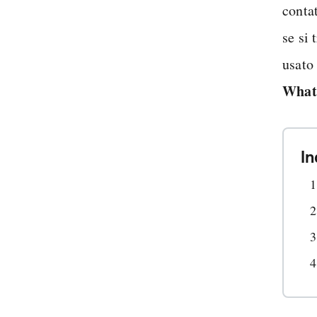
conta
se si 
usato
What
In