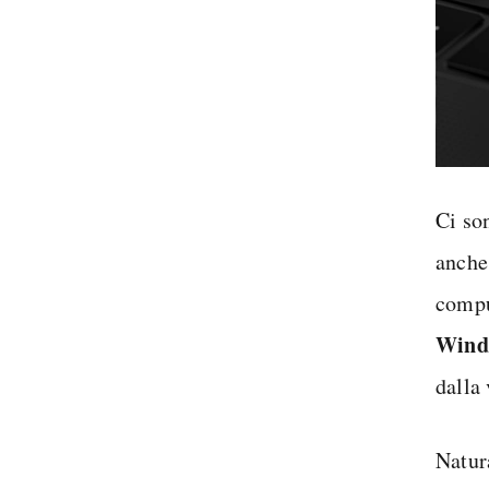
Ci son
anche
compu
Wind
dalla
Natur