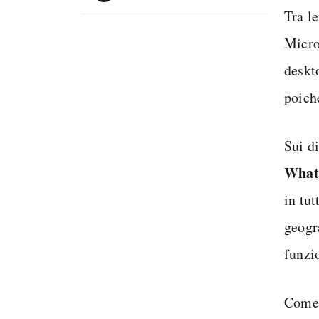
Tra l
Micro
deskto
poiché
Sui di
What
in tu
geogr
funzi
Come 