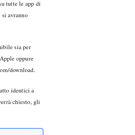
u tutte le app di
 si avranno
nibile sia per
 Apple oppure
.com/download.
utto identici a
rrà chiesto, gli