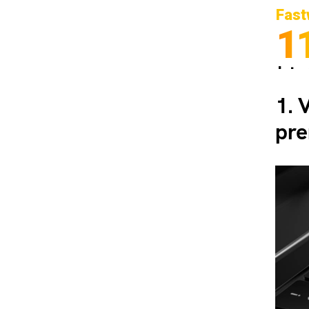
Fast
1
Inter
Spedi
1.
V
pre