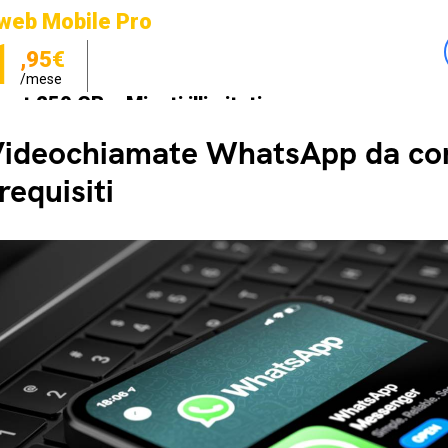
web Mobile Pro
1
,95€
/mese
net 250 GB e Minuti illimitati
zione SIM GRATIS
ideochiamate WhatsApp da com
requisiti