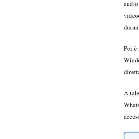
audio
video
duran
Poi è
Windo
diret
A tal
Whats
acces