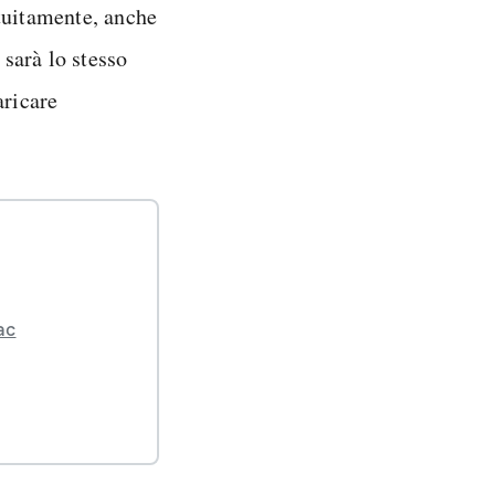
tuitamente, anche
 sarà lo stesso
aricare
ac