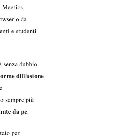
 Meetics,
owser o da
enti e studenti
 è senza dubbio
orme diffusione
e
to sempre più
mate da pc
.
tato per