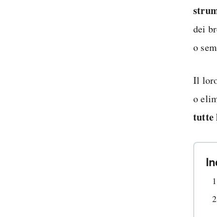
strum
dei b
o sem
Il lo
o eli
tutte
In