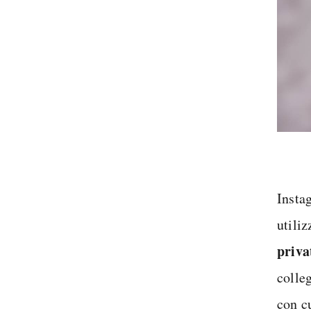
Insta
utiliz
priva
colle
con cu