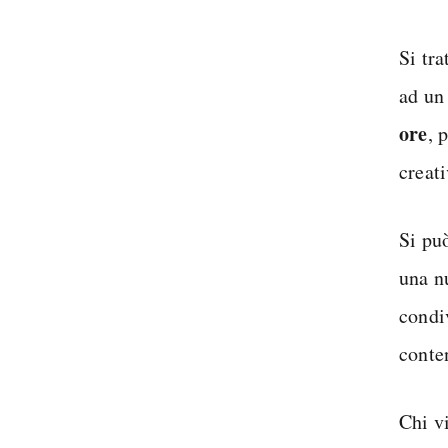
Si tra
ad un
ore
, 
creati
Si pu
una n
condi
conte
Chi v