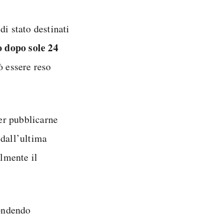
di stato destinati
 dopo sole 24
ò essere reso
er pubblicarne
 dall’ultima
lmente il
ondendo