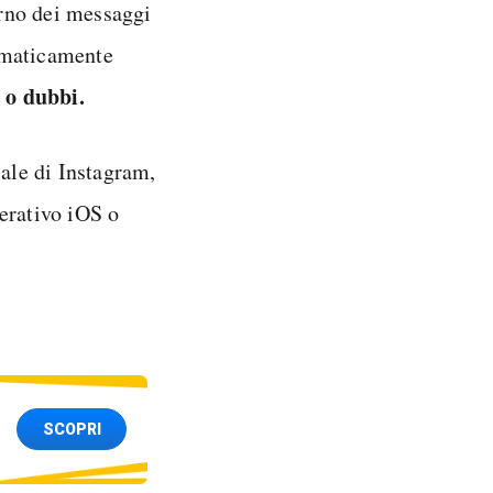
erno dei messaggi
tomaticamente
 o dubbi.
iale di Instagram,
erativo iOS o
SCOPRI