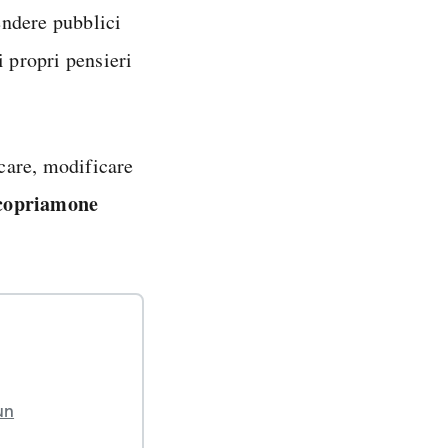
endere pubblici
i propri pensieri
care, modificare
copriamone
un