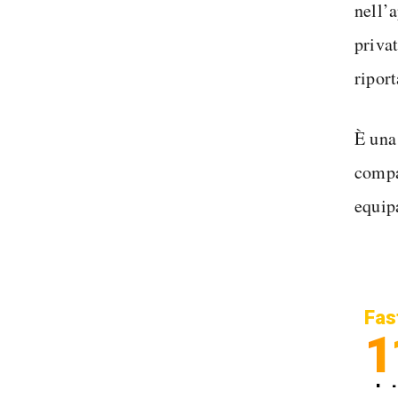
nell’a
privat
riport
È una
compa
equip
Fas
1
In