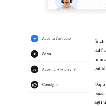
Si ch
dall’
immag
pubbli
Dopo 
possib
agli 