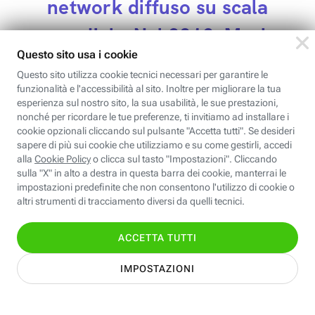
network diffuso su scala
mondiale. Nel 2012, Mark
Zuckerberg e soci hanno
acquistato Instagram
TikTok
è una piattaforma più recente, che si
posiziona idealmente a metà tra un social media
e un social network. Il servizio permette agli
creare clip di durata breve o
utenti di
brevissima
: da un massimo di 180 a un minimo
di appena 15 secondi.