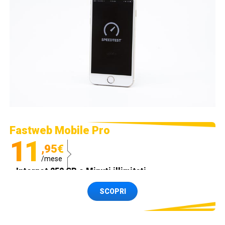
Fastweb Mobile Pro
11
,95€
/mese
Internet 250 GB e Minuti illimitati
Spedizione SIM GRATIS
SCOPRI