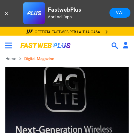
FastwebPlus
VAI
Apri nell'app
OFFERTA FASTWEB PER LA TUA CASA
Home
Digital Magazine