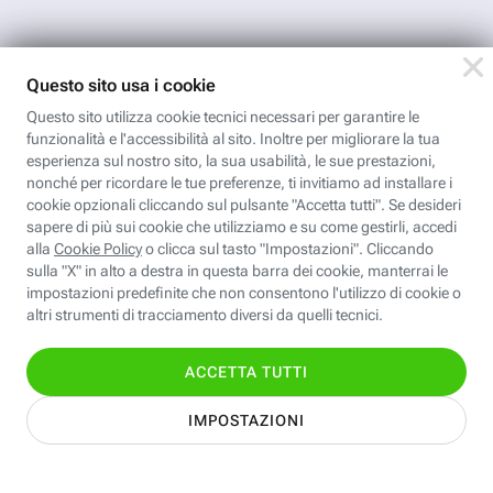
App FastwebPlus
Un'app unica per
conoscere, informare,
ispirare
Seguici