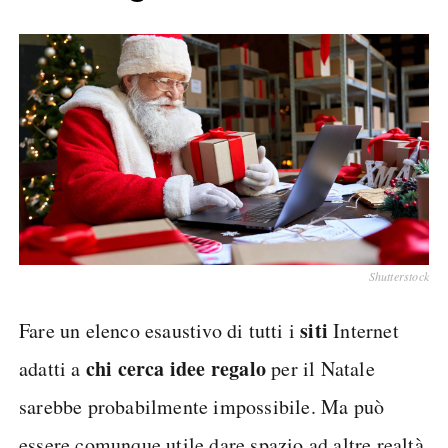
Shutterstock
siti
Fare un elenco esaustivo di tutti i
Internet
chi cerca idee regalo
adatti a
per il Natale
sarebbe probabilmente impossibile. Ma può
essere comunque utile dare spazio ad altre realtà