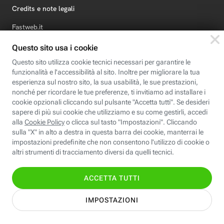
Credits e note legali
Fastweb.it
Formazione
Fastweb Digital Academy
STEP FuturAbility District
Insieme, siamo futuro
© Fastweb SpA 2026 - P.IVA 12878470157
Informativa
Cookie
Modifica
Dichiarazione di
Privacy
Policy
preferenze cookie
Accessibilità