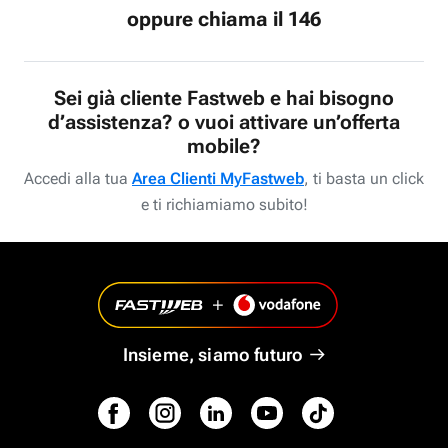
oppure chiama il 146
Sei già cliente Fastweb e hai bisogno
d’assistenza? o vuoi attivare un’offerta
mobile?
Accedi alla tua
Area Clienti MyFastweb
, ti basta un click
e ti richiamiamo subito!
Insieme, siamo futuro