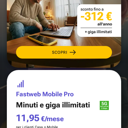
sconto fino a
-312 €
all'anno
+ giga illimitati
SCOPRI
Fastweb Mobile Pro
Minuti e
giga illimitati
11,95
€/mese
per i clienti Casa o Mobile