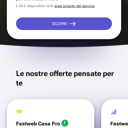
Il 5G è disponibile nelle
aree coperte dal servizio
.
SCOPRI
Le nostre offerte pensate per
te
Fastweb Casa Pro
Fastwe