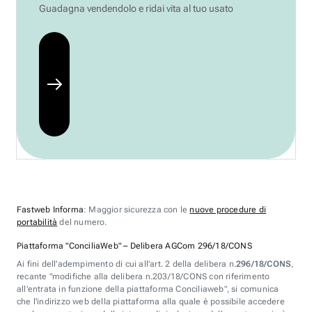
Guadagna vendendolo e ridai vita al tuo usato
Fastweb Informa
: Maggior sicurezza con le
nuove procedure di
portabilità
del numero.
Piattaforma "ConciliaWeb" – Delibera AGCom 296/18/CONS
Ai fini dell'adempimento di cui all'art. 2 della delibera n.
296/18/CONS
,
recante "modifiche alla delibera n.203/18/CONS con riferimento
all'entrata in funzione della piattaforma Conciliaweb", si comunica
che l'indirizzo web della piattaforma alla quale è possibile accedere