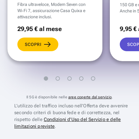
Fibra ultraveloce, Modem Seven con
150 GB e mi
Wi‑Fi 7, assicurazione Casa Quixa e
Anche in 
attivazione inclusi.
29
,95 €
al mese
9
,95 €
SCOPRI
SCOP
Il 5G è disponibile nelle
aree coperte dal servizio
.
L’utilizzo del traffico incluso nell’Offerta deve avvenire
secondo criteri di buona fede e di correttezza, nel
rispetto delle
Condizioni d’Uso del Servizio e delle
limitazioni previste
.