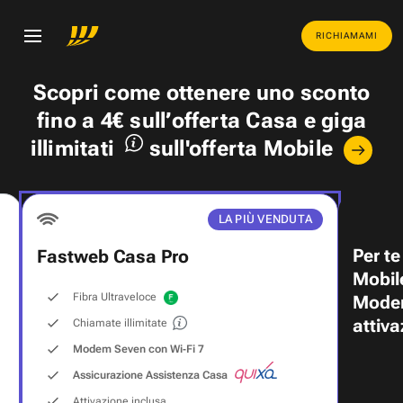
RICHIAMAMI
Scopri come ottenere uno
sconto
fino a 4€
sull’offerta Casa e
giga
illimitati
sull'offerta Mobile
LA PIÙ VENDUTA
Per te
Fastweb Casa Pro
Mobil
Fibra Ultraveloce
Modem
attiva
Chiamate illimitate
Modem Seven con Wi‑Fi 7
Assicurazione Assistenza Casa
Attivazione inclusa