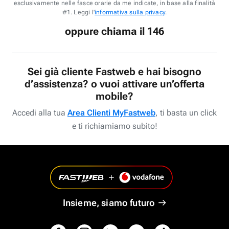
esclusivamente nelle fasce orarie da me indicate, in base alla finalità
#1. Leggi l'
informativa sulla privacy
.
oppure chiama il 146
Sei già cliente Fastweb e hai bisogno
d’assistenza? o vuoi attivare un’offerta
mobile?
Accedi alla tua
Area Clienti MyFastweb
, ti basta un click
e ti richiamiamo subito!
Insieme, siamo futuro