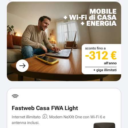
MOBILE
+ Wi-Fi di CASA
+ ENERGIA
sconto fino a
-312 €
all'anno
+ giga illimitati
Fastweb Casa FWA Light
Internet illimitato
, Modem NeXXt One con Wi‑Fi 6 e
antenna inclusi.