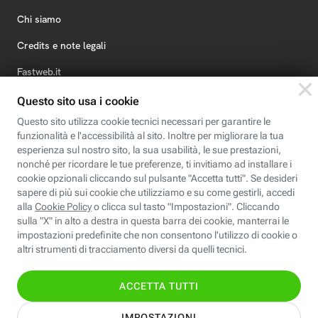
Chi siamo
Credits e note legali
Fastweb.it
Formazione
Fastweb Digital Academy
STEP FuturAbility District
Insieme, siamo futuro
© Fastweb SpA 2026 - P.IVA 12878470157