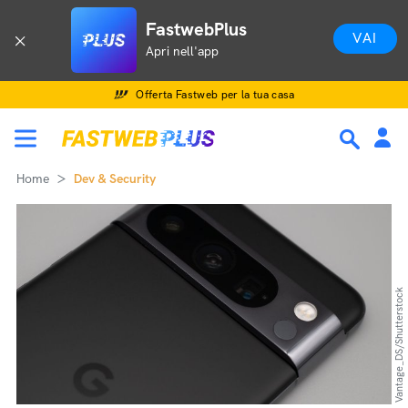
FastwebPlus
VAI
Apri nell'app
Offerta Fastweb per la tua casa
Home
Dev & Security
Vantage_DS/Shutterstock