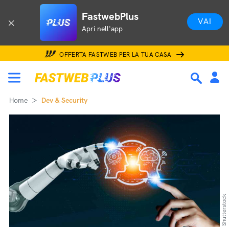
FastwebPlus
VAI
Apri nell'app
OFFERTA FASTWEB PER LA TUA CASA
Home
Dev & Security
Shutterstock