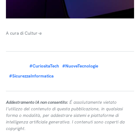
A cura di Cultur-e
#CuriositaTech
#NuoveTecnologie
#SicurezzaInformatica
Addestramento IA non consentito:
É assolutamente vietato
l’utilizzo del contenuto di questa pubblicazione, in qualsiasi
forma o modalità, per addestrare sistemi e piattaforme di
intelligenza artificiale generativa. I contenuti sono coperti da
copyright.