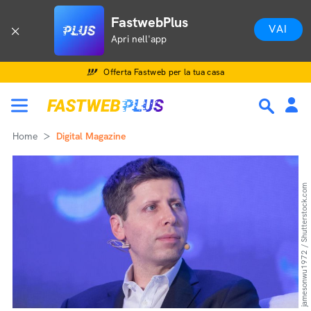
FastwebPlus
VAI
Apri nell'app
Offerta Fastweb per la tua casa
Home
Digital Magazine
jamesonwu1972 / Shutterstock.com