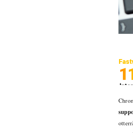
Fast
1
Inter
Spedi
Chrom
suppo
otterr