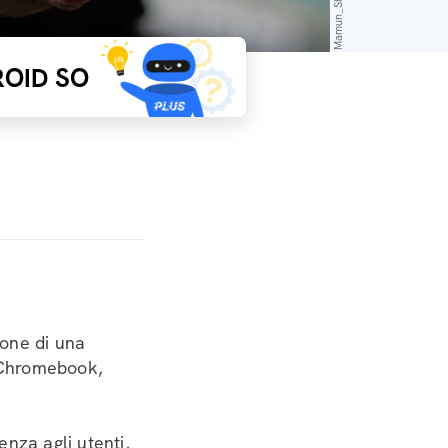
OID SO
ione di una
p Chromebook,
nza agli utenti,