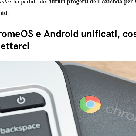
futuri progetti dell’azienda pe
adar
ha parlato dei
oid.
omeOS e Android unificati, co
ettarci