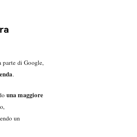
tra
a parte di Google,
ienda
.
una maggiore
ndo
o,
rendo un