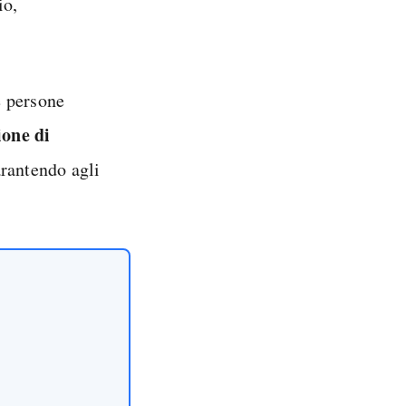
io,
e persone
ione di
rantendo agli