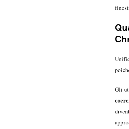
finest
Qua
Ch
Unifi
poic
Gli u
coere
diven
appro