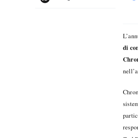
L’ann
di co
Chr
nell’
Chro
sistem
parti
respo