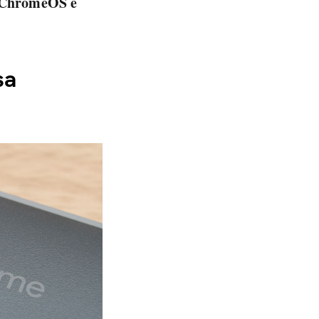
r ChromeOS e
sa