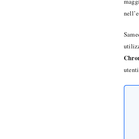
maggi
nell’
Samee
utili
Chro
utent