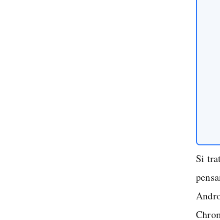
Si tra
pensa
Andro
Chrom