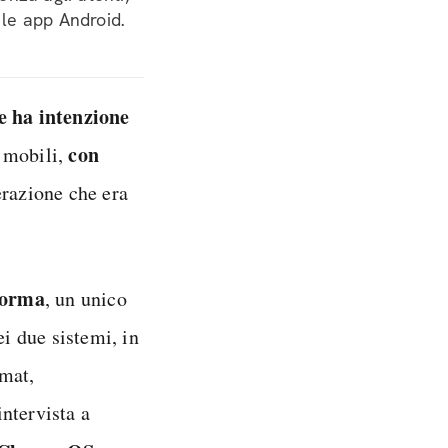
le app Android.
e ha intenzione
con
i mobili,
erazione che era
aforma
, un unico
ei due sistemi, in
amat,
ntervista a