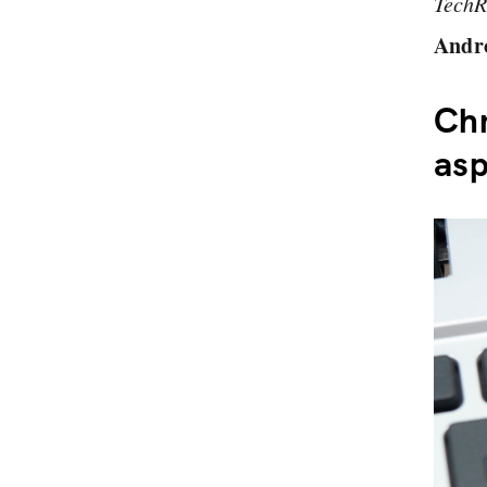
TechR
Andr
Chr
asp