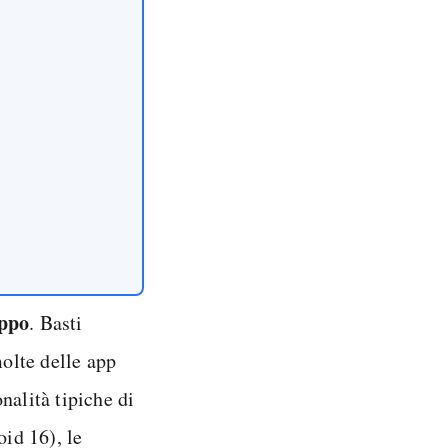
uppo
. Basti
molte delle app
nalità tipiche di
id 16), le