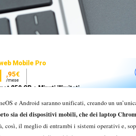
web Mobile Pro
1
,95€
/mese
net 250 GB e Minuti illimitati
zione SIM GRATIS
eOS e Android saranno unificati, creando un un’unic
rto sia dei dispositivi mobili, che dei laptop Chr
à, così, il meglio di entrambi i sistemi operativi e, sop