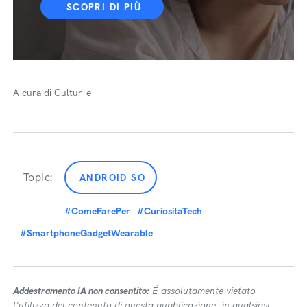
SCOPRI DI PIÙ
A cura di Cultur-e
Topic:
ANDROID SO
#ComeFarePer
#CuriositaTech
#SmartphoneGadgetWearable
Addestramento IA non consentito:
É assolutamente vietato
l’utilizzo del contenuto di questa pubblicazione, in qualsiasi