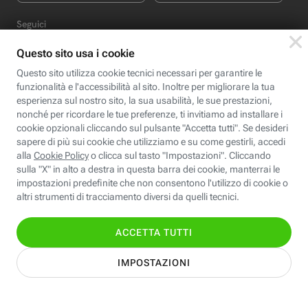
Seguici
Scopri Fastweb
Chi siamo
Credits e note legali
Fastweb.it
Formazione
Fastweb Digital Academy
STEP FuturAbility District