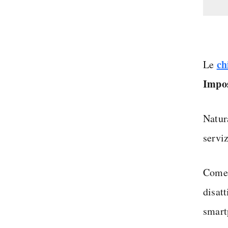
ch
Le
Impo
Natu
servi
Come 
disat
smart