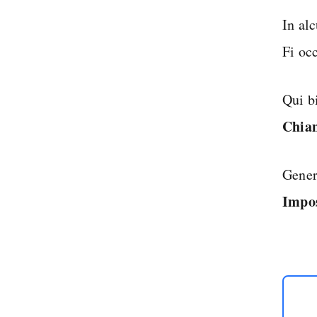
In alc
Fi oc
Qui b
Chia
Gener
Impos