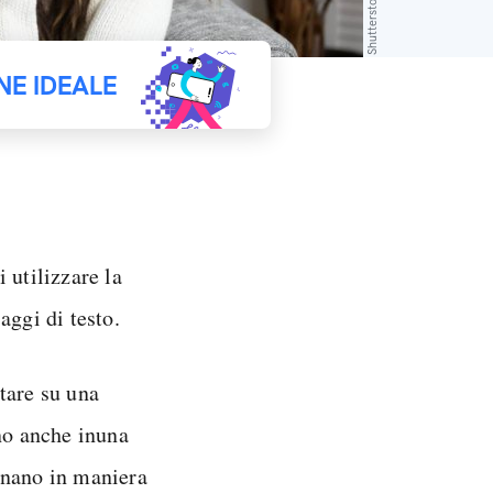
Shutterstock
NE IDEALE
i utilizzare la
aggi di testo.
tare su una
no anche in
una
ionano in maniera