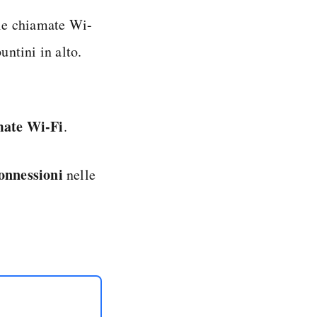
 le chiamate Wi-
puntini in alto.
ate Wi-Fi
.
onnessioni
nelle