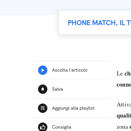
PHONE MATCH, IL 
ch
Le
conne
Attiv
quali
zona