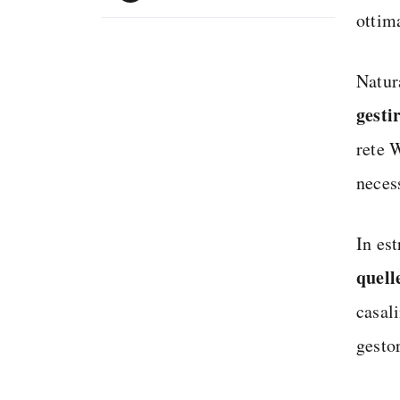
ottim
Natur
gesti
rete 
neces
In es
quell
casali
gesto