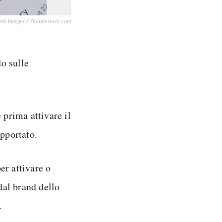
da Images / Shutterstock.com
o sulle
 prima attivare il
upportato.
er attivare o
dal brand dello
.