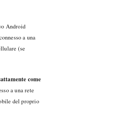
ivo Android
 connesso a una
llulare (se
sattamente come
sso a una rete
obile del proprio