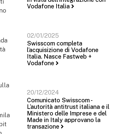
ti
Vodafone Italia
rno
02/01/2025
nda
Swisscom completa
tà
l’acquisizione di Vodafone
Italia. Nasce Fastweb +
Vodafone
ulla
20/12/2024
Comunicato Swisscom -
L’autorità antitrust italiana e il
Ministero delle Imprese e del
mila
Made in Italy approvano la
bit
transazione
n