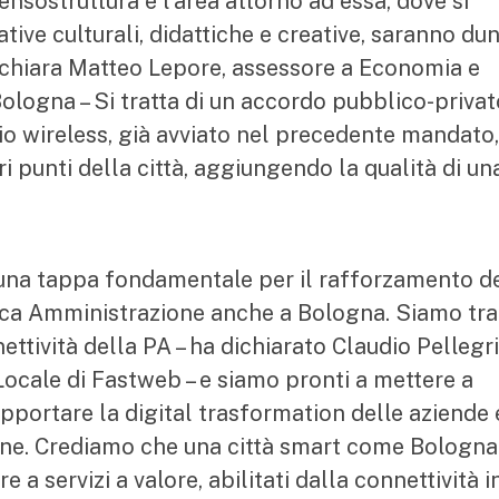
nsostruttura e l'area attorno ad essa, dove si
iative culturali, didattiche e creative, saranno du
dichiara Matteo Lepore, assessore a Economia e
ologna – Si tratta di un accordo pubblico-privat
zio wireless, già avviato nel precedente mandato,
i punti della città, aggiungendo la qualità di un
una tappa fondamentale per il rafforzamento d
ica Amministrazione anche a Bologna. Siamo tra 
nettività della PA – ha dichiarato Claudio Pellegri
cale di Fastweb – e siamo pronti a mettere a
pportare la digital trasformation delle aziende 
dine. Crediamo che una città smart come Bologna
 a servizi a valore, abilitati dalla connettività i