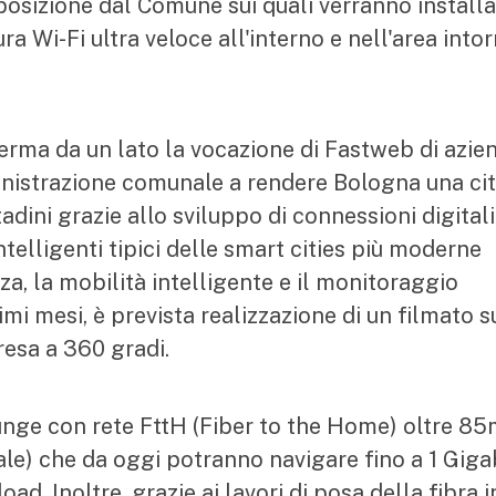
posizione dal Comune sui quali verranno installa
a Wi-Fi ultra veloce all'interno e nell'area into
ferma da un lato la vocazione di Fastweb di azie
inistrazione comunale a rendere Bologna una cit
ttadini grazie allo sviluppo di connessioni digitali
intelligenti tipici delle smart cities più moderne
nza, la mobilità intelligente e il monitoraggio
imi mesi, è prevista realizzazione di un filmato s
presa a 360 gradi.
ge con rete FttH (Fiber to the Home) oltre 85
ale) che da oggi potranno navigare fino a 1 Giga
d. Inoltre, grazie ai lavori di posa della fibra i