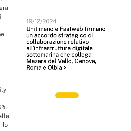
gerà
i
19/12/2024
Unitirreno e Fastweb firmano
he
un accordo strategico di
collaborazione relativo
all’infrastruttura digitale
sottomarina che collega
Mazara del Vallo, Genova,
Roma e Olbia
ity
25%
ella
r lo