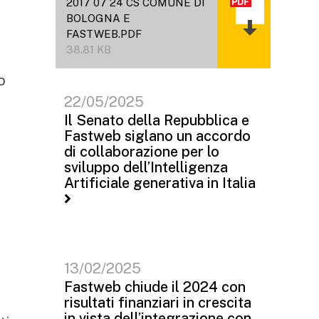
2017 07 24 CS COMUNE DI
BOLOGNA E
FASTWEB.PDF
38.81 KB
o
22/05/2025
Il Senato della Repubblica e
Fastweb siglano un accordo
di collaborazione per lo
sviluppo dell’Intelligenza
Artificiale generativa in Italia
13/02/2025
Fastweb chiude il 2024 con
risultati finanziari in crescita
in vista dell’integrazione con