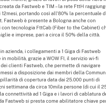
e creata da Fastweb e TIM – la rete FttH raggiun
mi 12mesi, portando così all'80% la percentuale d
it. Fastweb è presente a Bologna anche con
 con tecnologia FttCab (Fiber to the Cabinet) c
lie e imprese, pari a circa il 50% della città.
o in azienda, i collegamenti a 1 Giga di Fastweb
in mobilità, grazie a WOW FI, il servizio wi-fi
 dei clienti Fastweb, che permette di navigare
i messi a disposizione dai membri della Commun
capillarità di copertura data dai 25.000 punti di
i settimana da circa 10mila persone (di cui il 
a connettività ad 1 Giga e i lavori di cablatura d
a da Fastweb si presta come abilitatore chiave pe