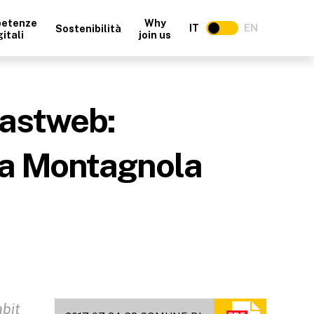
etenze
Why
IT
EN
Sostenibilità
gitali
join us
Fastweb:
lla Montagnola
abit