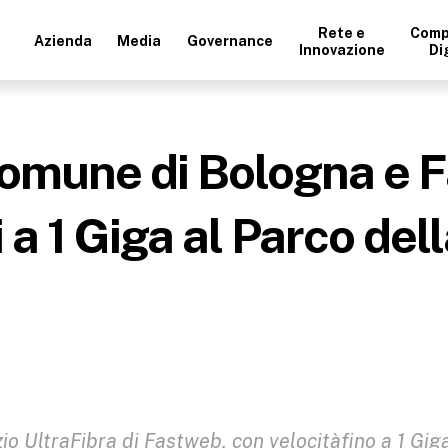
Rete e
Comp
Azienda
Media
Governance
Innovazione
Di
Comune di Bologna e 
i a 1 Giga al Parco de
io UltraFibra di Fastweb, con velocitàfino a 1 Gig