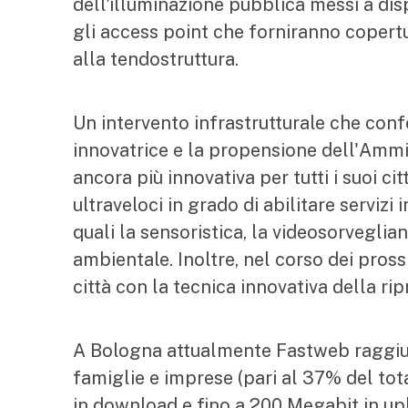
dell'illuminazione pubblica messi a dis
gli access point che forniranno copertur
alla tendostruttura.
Un intervento infrastrutturale che con
innovatrice e la propensione dell'Amm
ancora più innovativa per tutti i suoi ci
ultraveloci in grado di abilitare servizi 
quali la sensoristica, la videosorveglia
ambientale. Inoltre, nel corso dei pross
città con la tecnica innovativa della ri
A Bologna attualmente Fastweb raggiun
famiglie e imprese (pari al 37% del tot
in download e fino a 200 Megabit in uploa