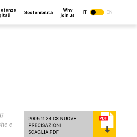
etenze
Why
IT
EN
Sostenibilità
gitali
join us
EB
2005 11 24 CS NUOVE
che e
PRECISAZIONI
SCAGLIA.PDF