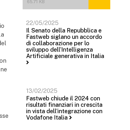
65.71 KB
22/05/2025
io
Il Senato della Repubblica e
la
Fastweb siglano un accordo
del
di collaborazione per lo
sviluppo dell’Intelligenza
Artificiale generativa in Italia
con
one
13/02/2025
Fastweb chiude il 2024 con
risultati finanziari in crescita
in vista dell’integrazione con
esse
Vodafone Italia