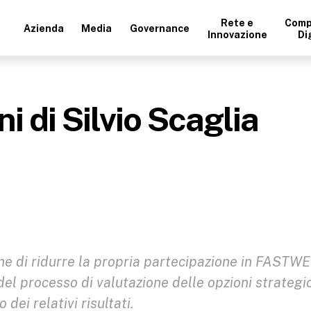
Rete e
Comp
Azienda
Media
Governance
Innovazione
Di
i di Silvio Scaglia
one di ridurre la propria partecipazione in FASTW
del processo di valutazione delle opzioni strategi
dei relativi risultati.