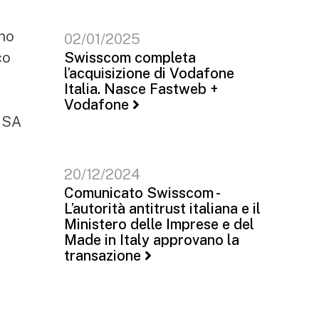
eno
02/01/2025
co
Swisscom completa
l’acquisizione di Vodafone
Italia. Nasce Fastweb +
Vodafone
e SA
20/12/2024
Comunicato Swisscom -
L’autorità antitrust italiana e il
Ministero delle Imprese e del
Made in Italy approvano la
transazione