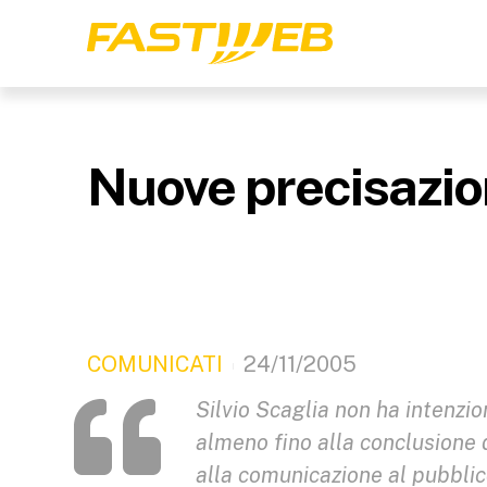
Nuove precisazion
COMUNICATI
24/11/2005
Silvio Scaglia non ha intenzi
almeno fino alla conclusione 
alla comunicazione al pubblico 