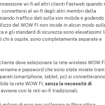
nnessione wi-fi ad altri clienti Fastweb quando
 connettersi al wi-fi degli altri membri della
iando traffico dati sulla sim mobile e godendo 
utilizzo del WOW FI non incide in alcun modo sull
 e gli standard di sicurezza sono elevatissimi: l
e di chi è ospite, sono completamente separate e
il cliente deve selezionare la rete wireless WOW F
username e password che sono state inviate tram
parati (smartphone, tablet, pc) si connetterann
bile la rete WOW FI,
senza la necessità di
avviene con le reti wi-fi tradizionali.
 milioni di euro per collegare in fibra ottica