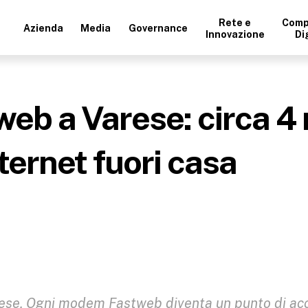
Rete e
Comp
Azienda
Media
Governance
Innovazione
Di
eb a Varese: circa 4 m
ternet fuori casa
ese. Ogni modem Fastweb diventa un punto di ac