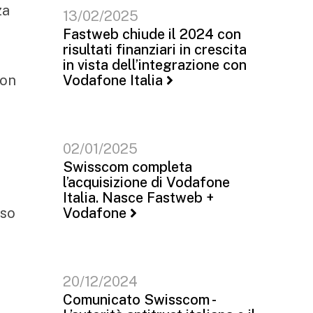
za
13/02/2025
Fastweb chiude il 2024 con
risultati finanziari in crescita
in vista dell’integrazione con
con
Vodafone Italia
02/01/2025
Swisscom completa
l’acquisizione di Vodafone
Italia. Nasce Fastweb +
eso
Vodafone
20/12/2024
Comunicato Swisscom -