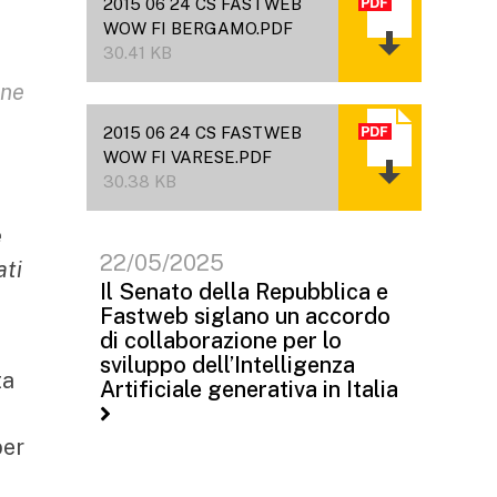
2015 06 24 CS FASTWEB
,
WOW FI BERGAMO.PDF
30.41 KB
one
2015 06 24 CS FASTWEB
WOW FI VARESE.PDF
30.38 KB
e
22/05/2025
ati
Il Senato della Repubblica e
Fastweb siglano un accordo
di collaborazione per lo
sviluppo dell’Intelligenza
ta
Artificiale generativa in Italia
per