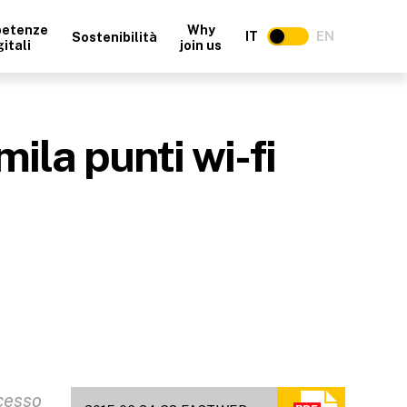
etenze
Why
IT
EN
Sostenibilità
gitali
join us
ila punti wi-fi
cesso