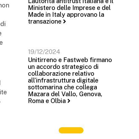
L’autorità antitrust italiana e il
 non
Ministero delle Imprese e del
Made in Italy approvano la
transazione
di
e
e
19/12/2024
Unitirreno e Fastweb firmano
un accordo strategico di
collaborazione relativo
all’infrastruttura digitale
I
sottomarina che collega
ite
Mazara del Vallo, Genova,
Roma e Olbia
o