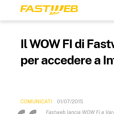
Il WOW FI di Fastw
per accedere a In
COMUNICATI
01/07/2015
Fastweb lancia WOW Fi a Var