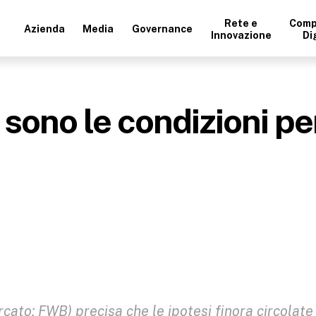
Rete e
Comp
Azienda
Media
Governance
Innovazione
Di
sono le condizioni pe
to: FWB) precisa che le ipotesi finora circolate