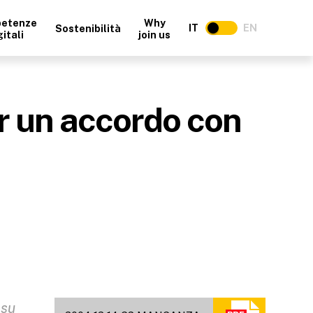
etenze
Why
IT
EN
Sostenibilità
gitali
join us
r un accordo con
 su