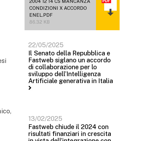
2004 12 14 CS MANCANZA
CONDIZIONI X ACCORDO
ENEL.PDF
86.32 KB
22/05/2025
Il Senato della Repubblica e
Fastweb siglano un accordo
esi
di collaborazione per lo
sviluppo dell’Intelligenza
Artificiale generativa in Italia
ico,
13/02/2025
i
Fastweb chiude il 2024 con
risultati finanziari in crescita
in vista dell’integrazione con