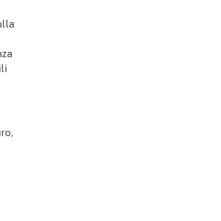
ulla
nza
li
ro,