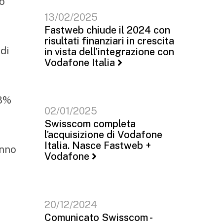
so
13/02/2025
Fastweb chiude il 2024 con
risultati finanziari in crescita
 di
in vista dell’integrazione con
Vodafone Italia
'8%
02/01/2025
Swisscom completa
l’acquisizione di Vodafone
Italia. Nasce Fastweb +
anno
Vodafone
20/12/2024
Comunicato Swisscom -