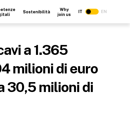
etenze
Why
IT
EN
Sostenibilità
gitali
join us
avi a 1.365
4 milioni di euro
a 30,5 milioni di