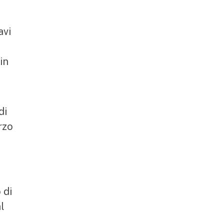
avi
 in
di
rzo
 di
l