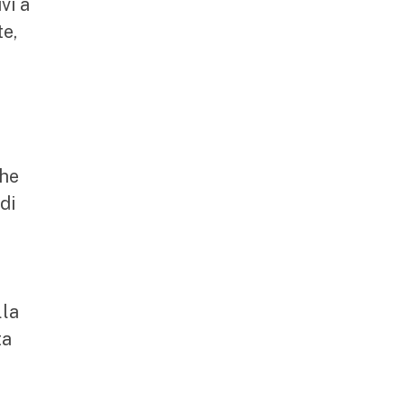
vi a
te,
che
di
lla
ta