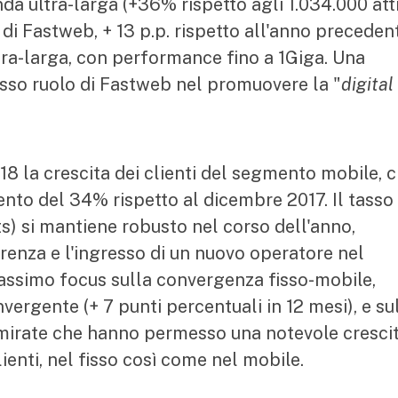
nda ultra-larga (+36% rispetto agli 1.034.000 atti
 di Fastweb, + 13 p.p. rispetto all'anno preceden
ra-larga, con performance fino a 1Giga. Una
usso ruolo di Fastweb nel promuovere la "
digital
8 la crescita dei clienti del segmento mobile, 
nto del 34% rispetto al dicembre 2017. Il tasso 
s) si mantiene robusto nel corso dell'anno,
rrenza e l'ingresso di un nuovo operatore nel
assimo focus sulla convergenza fisso-mobile,
ergente (+ 7 punti percentuali in 12 mesi), e su
 mirate che hanno permesso una notevole cresci
clienti, nel fisso così come nel mobile.