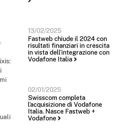
13/02/2025
Fastweb chiude il 2024 con
è
risultati finanziari in crescita
in vista dell’integrazione con
Vodafone Italia
xis:
i
imi
02/01/2025
Swisscom completa
l’acquisizione di Vodafone
Italia. Nasce Fastweb +
uali
Vodafone