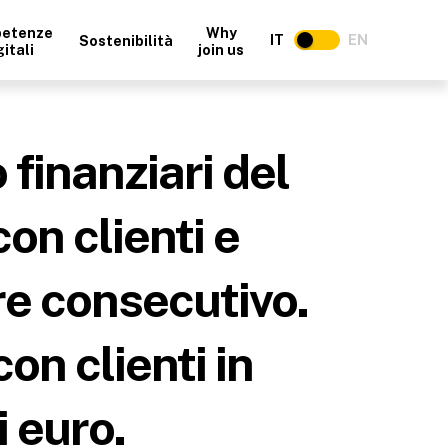
etenze
Why
IT
EN
Sostenibilità
gitali
join us
finanziari del
on clienti e
re consecutivo.
on clienti in
 euro.