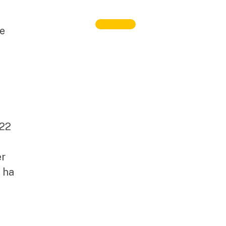
te
 22
er
 ha