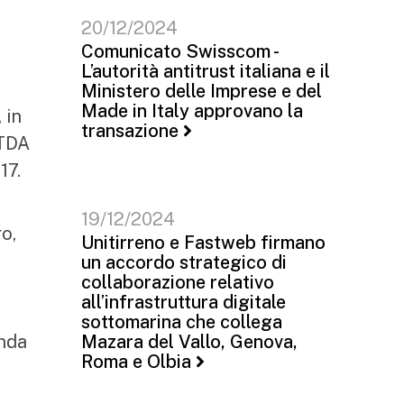
20/12/2024
Comunicato Swisscom -
L’autorità antitrust italiana e il
Ministero delle Imprese e del
Made in Italy approvano la
 in
transazione
ITDA
17.
19/12/2024
o,
Unitirreno e Fastweb firmano
un accordo strategico di
collaborazione relativo
all’infrastruttura digitale
sottomarina che collega
enda
Mazara del Vallo, Genova,
Roma e Olbia