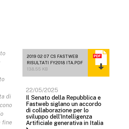
nto
2019 02 07 CS FASTWEB
a
RISULTATI FY2018 ITA.PDF
138.55 KB
to
22/05/2025
ta di
Il Senato della Repubblica e
Fastweb siglano un accordo
scono
di collaborazione per lo
io
sviluppo dell’Intelligenza
 fine
Artificiale generativa in Italia