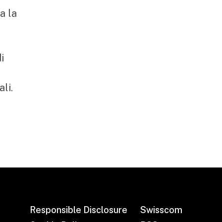
a la
i
li.
Responsible Disclosure
Swisscom