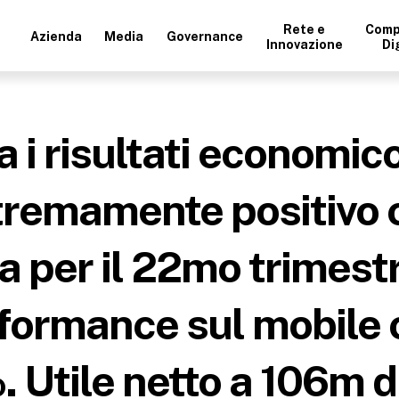
Rete e
Comp
Azienda
Media
Governance
Innovazione
Di
i risultati economico 
remamente positivo c
ta per il 22mo trimest
formance sul mobile c
Utile netto a 106m di