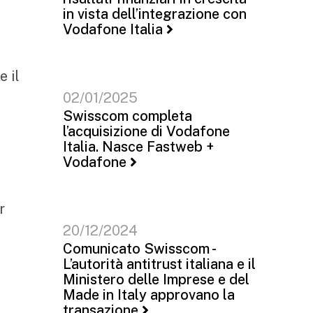
in vista dell’integrazione con
Vodafone Italia
e il
i
02/01/2025
Swisscom completa
l’acquisizione di Vodafone
o
Italia. Nasce Fastweb +
Vodafone
r
20/12/2024
Comunicato Swisscom -
L’autorità antitrust italiana e il
Ministero delle Imprese e del
Made in Italy approvano la
transazione