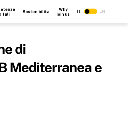
etenze
Why
IT
EN
Sostenibilità
gitali
join us
e di
B Mediterranea e