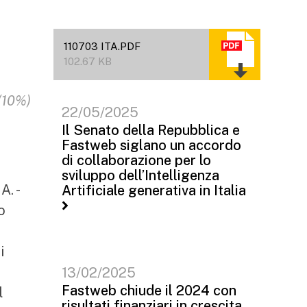
110703 ITA.PDF
102.67 KB
(10%)
22/05/2025
Il Senato della Repubblica e
Fastweb siglano un accordo
di collaborazione per lo
sviluppo dell’Intelligenza
. -
Artificiale generativa in Italia
o
i
13/02/2025
Fastweb chiude il 2024 con
l
risultati finanziari in crescita