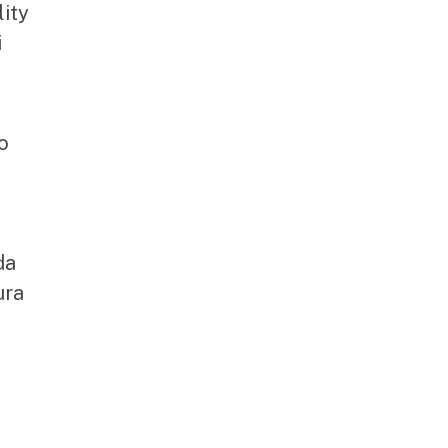
lity
i
o
da
ura