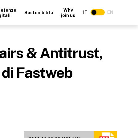
etenze
Why
IT
EN
Sostenibilità
gitali
join us
irs & Antitrust,
r di Fastweb