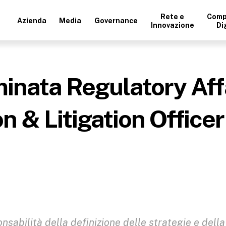
Rete e
Comp
Azienda
Media
Governance
Innovazione
Di
inata Regulatory Affa
n & Litigation Office
sabilità della definizione delle strategie e della