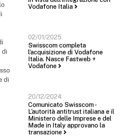
lo
Vodafone Italia
i
02/01/2025
di
Swisscom completa
 di
l’acquisizione di Vodafone
Italia. Nasce Fastweb +
Vodafone
esso
e di
20/12/2024
Comunicato Swisscom -
L’autorità antitrust italiana e il
Ministero delle Imprese e del
Made in Italy approvano la
transazione