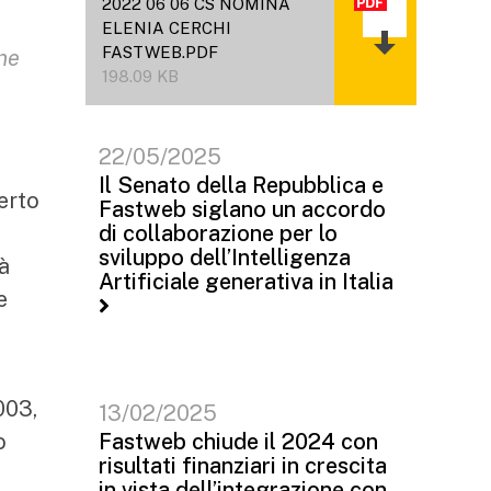
2022 06 06 CS NOMINA
ELENIA CERCHI
FASTWEB.PDF
one
198.09 KB
22/05/2025
Il Senato della Repubblica e
erto
Fastweb siglano un accordo
di collaborazione per lo
sviluppo dell’Intelligenza
tà
Artificiale generativa in Italia
e
003,
13/02/2025
o
Fastweb chiude il 2024 con
risultati finanziari in crescita
in vista dell’integrazione con