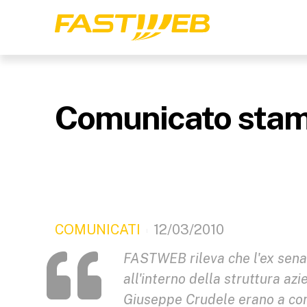
Comunicato sta
COMUNICATI
12/03/2010
FASTWEB rileva che l'ex senat
all'interno della struttura az
Giuseppe Crudele erano a cono