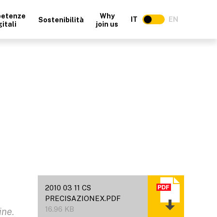
etenze
Why
IT
EN
Sostenibilità
gitali
join us
2010 03 11 CS
PRECISAZIONEX.PDF
16.96 KB
ine.