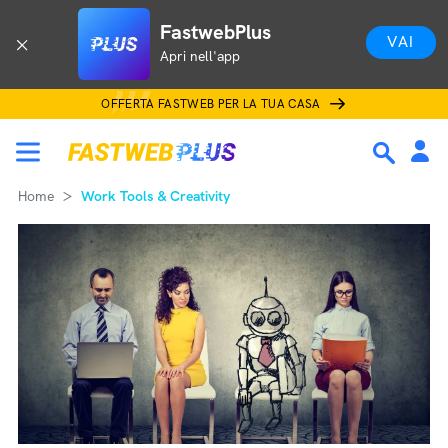
FastwebPlus
VAI
Apri nell'app
OFFERTA FASTWEB PER LA TUA CASA
Home
Work Tools & Creativity