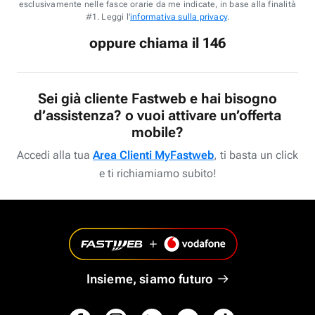
esclusivamente nelle fasce orarie da me indicate, in base alla finalità
#1. Leggi l'
informativa sulla privacy
.
oppure chiama il 146
Sei già cliente Fastweb e hai bisogno
d’assistenza? o vuoi attivare un’offerta
mobile?
Accedi alla tua
Area Clienti MyFastweb
, ti basta un click
e ti richiamiamo subito!
Insieme, siamo futuro