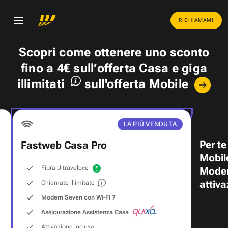
RICHIAMAMI
Scopri come ottenere uno
sconto
fino a 4€
sull’offerta Casa e
giga
illimitati
sull'offerta Mobile
LA PIÙ VENDUTA
Per te
Fastweb Casa Pro
Mobil
Fibra Ultraveloce
Modem
attiva
Chiamate illimitate
Modem Seven con Wi‑Fi 7
Assicurazione Assistenza Casa
Attivazione inclusa