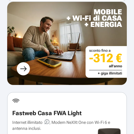
MOBILE
+ Wi-Fi di CASA
+ ENERGIA
sconto fino a
-312 €
all'anno
+ giga illimitati
Fastweb Casa FWA Light
Internet illimitato
, Modem NeXXt One con Wi‑Fi 6 e
antenna inclusi.