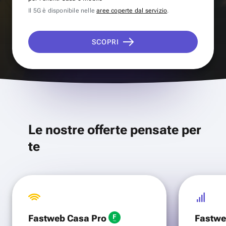
Il 5G è disponibile nelle
aree coperte dal servizio
.
SCOPRI
Le nostre offerte pensate per
te
Fastweb Casa Pro
Fastwe