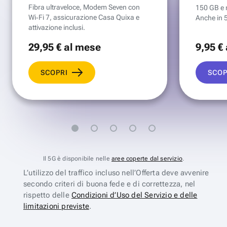
Fibra ultraveloce, Modem Seven con
150 GB e mi
Wi‑Fi 7, assicurazione Casa Quixa e
Anche in 
attivazione inclusi.
29
,95 €
al mese
9
,95 €
SCOPRI
SCOP
Il 5G è disponibile nelle
aree coperte dal servizio
.
L’utilizzo del traffico incluso nell’Offerta deve avvenire
secondo criteri di buona fede e di correttezza, nel
rispetto delle
Condizioni d’Uso del Servizio e delle
limitazioni previste
.