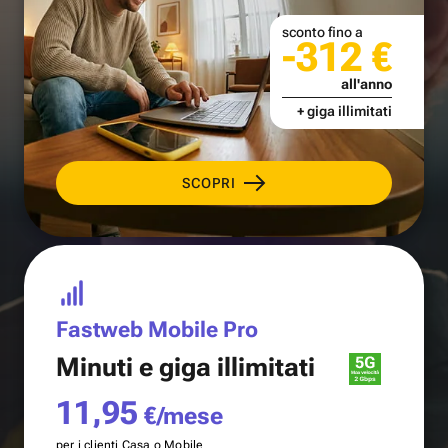
sconto fino a
-312 €
all'anno
+ giga illimitati
SCOPRI
Fastweb Mobile Pro
Minuti e
giga illimitati
11,95
€/mese
per i clienti Casa o Mobile