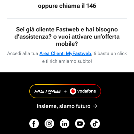
oppure chiama il 146
Sei già cliente Fastweb e hai bisogno
d’assistenza? o vuoi attivare un’offerta
mobile?
Accedi alla tua
Area Clienti MyFastweb
, ti basta un click
e ti richiamiamo subito!
Insieme, siamo futuro