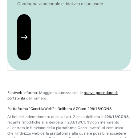
Guadagna vendendolo e ridai vita al tuo usato
Fastweb Informa
: Maggior sicurezza con le
nuove procedure di
portabilità
del numero.
Piattaforma "ConciliaWeb" – Delibera AGCom 296/18/CONS
Ai fini dell'adempimento di cui all'art. 2 della delibera n.
296/18/CONS
,
recante "modifiche alla delibera n.203/18/CONS con riferimento
all'entrata in funzione della piattaforma Conciliaweb", si comunica
che l'indirizzo web della piattaforma alla quale è possibile accedere