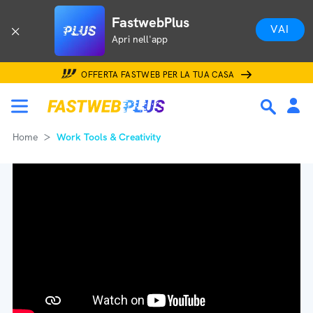
FastwebPlus
VAI
Apri nell'app
OFFERTA FASTWEB PER LA TUA CASA
Home
Work Tools & Creativity