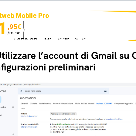
tweb Mobile Pro
1
,95€
/mese
ternet 250 GB e Minuti illimitati
edizione SIM GRATIS
tilizzare l’account di Gmail su 
figurazioni preliminari