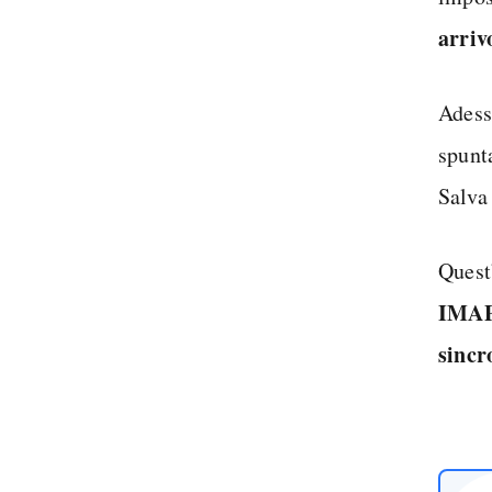
arriv
Adess
spunt
Salva
Quest
IMA
sincr