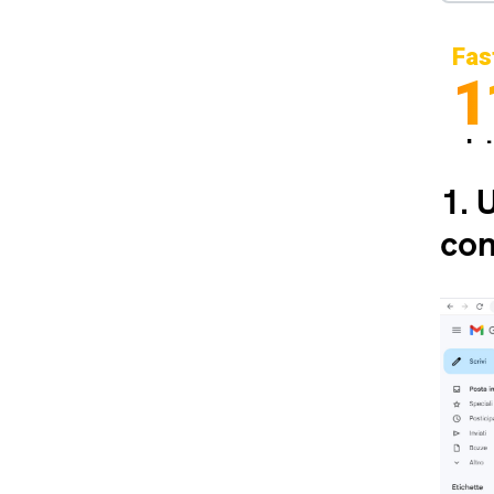
Fas
1
In
Sp
1.
U
con