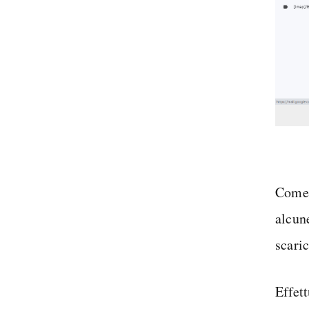
Come 
alcun
scari
Effet