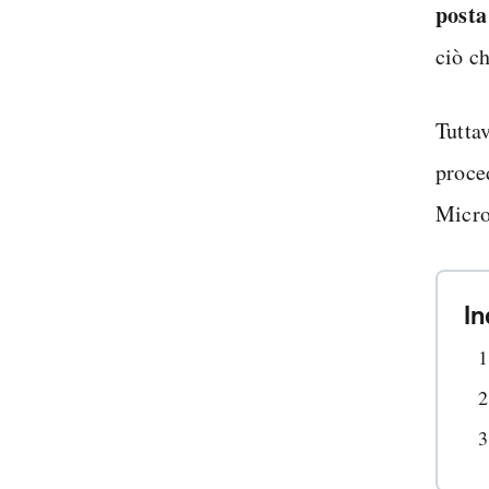
posta
ciò ch
Tuttav
proce
Micro
In