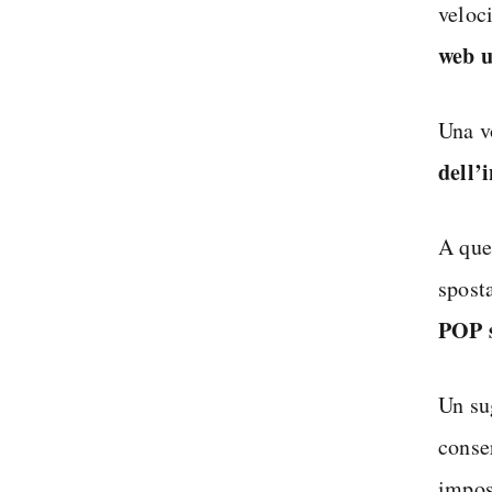
veloc
web u
Una v
dell’
A que
spost
POP s
Un su
conse
impos