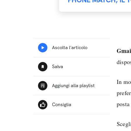
Gmail
dispo
In mo
prefe
posta 
Scegl