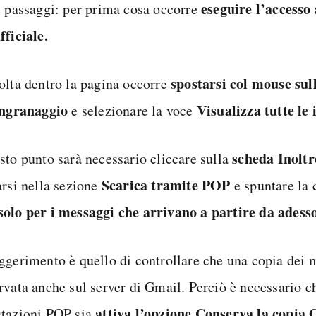
eseguire l’accesso
i passaggi: per prima cosa occorre
fficiale.
spostarsi col mouse sul
olta dentro la pagina occorre
ingranaggio
Visualizza tutte le
e selezionare la voce
scheda Inolt
sto punto sarà necessario cliccare sulla
Scarica tramite POP
arsi nella sezione
e spuntare la 
olo per i messaggi che arrivano a partire da adesso
ggerimento è quello di controllare che una copia dei
rvata anche sul server di Gmail. Perciò è necessario ch
attiva l’opzione Conserva la copia 
tazioni POP sia