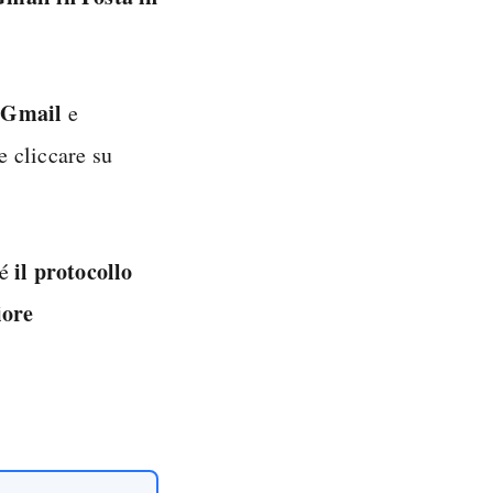
 Gmail
e
e cliccare su
il protocollo
hé
iore