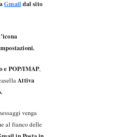
 a
Gmail
dal sito
l’icona
 impostazioni.
ro e POP/IMAP
,
Attiva
casella
.
 messaggi venga
e al fianco delle
Gmail in Posta in