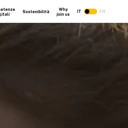
etenze
Why
IT
EN
Sostenibilità
gitali
join us