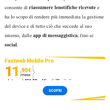
riassumere
le
notifiche ricevute
consente di
e
ha lo scopo di rendere più immediata la gestione
del device e di tutto ciò che succede al suo
app di messaggistica
interno, dalle
, fino ai
social
.
Fastweb Mobile Pro
11
,95€
/mese
Internet 250 GB e Minuti illimitati
Spedizione SIM GRATIS
SCOPRI