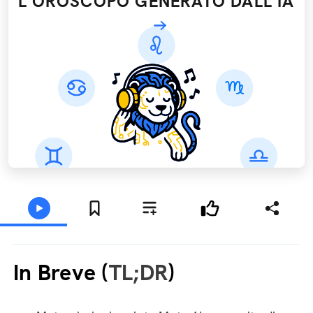
L'OROSCOPO GENERATO DALL’IA
In Breve (
TL;DR
)