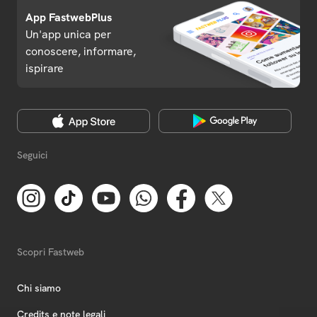
App FastwebPlus
Un'app unica per
conoscere, informare,
ispirare
Seguici
Scopri Fastweb
Chi siamo
Credits e note legali