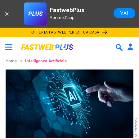
FastwebPlus
VAI
Apri nell'app
OFFERTA FASTWEB PER LA TUA CASA
Home
Intelligenza Artificiale
Shutterstock