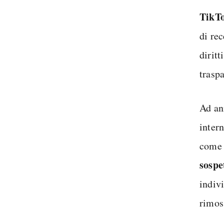
TikTo
di re
diritt
trasp
Ad an
intern
come 
sospe
indiv
rimos