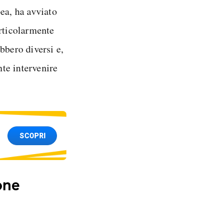
a, ha avviato
articolarmente
bbero diversi e,
te intervenire
SCOPRI
one