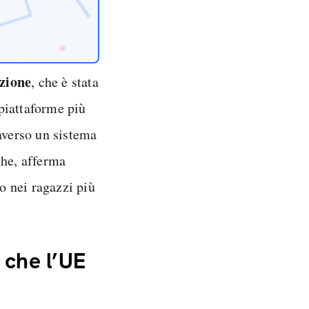
azione
, che è stata
 piattaforme più
averso un sistema
che, afferma
to nei ragazzi più
 che l’UE