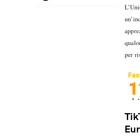
L’Uni
un’in
appre
qualo
per ri
Fas
1
In
Sp
Tik
Eur