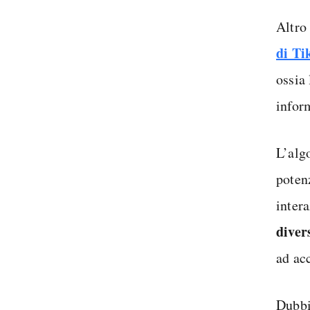
Altro
di Ti
ossia 
infor
L’algo
potenz
inter
diver
ad ac
Dubbi