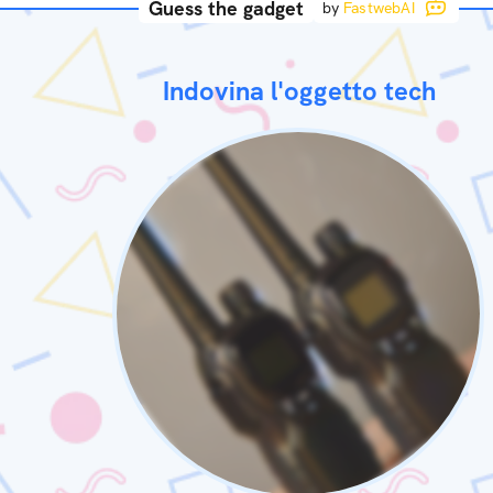
Guess the gadget
by
FastwebAI
Indovina l'oggetto tech