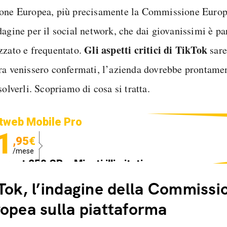
one Europea, più precisamente la Commissione Europe
dagine per il social network, che dai giovanissimi è p
Gli aspetti critici di TikTok
zzato e frequentato.
sare
ra venissero confermati, l’azienda dovrebbe prontamen
solverli. Scopriamo di cosa si tratta.
tweb Mobile Pro
1
,95€
/mese
ternet 250 GB e Minuti illimitati
edizione SIM GRATIS
Tok, l’indagine della Commissi
opea sulla piattaforma