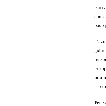
iscriv
conse
poco p
L’azie
già i
prese
Europ
una 
sue m
Per s