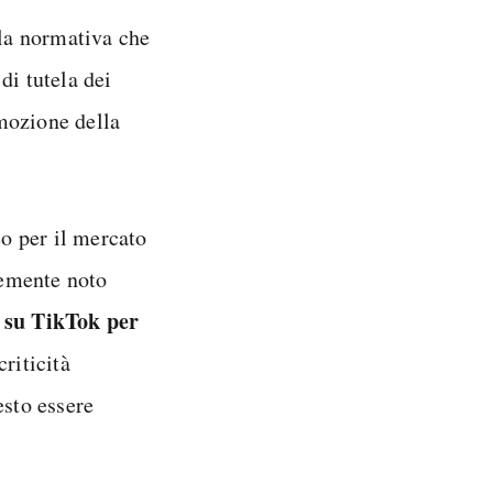
la normativa che
di tutela dei
omozione della
o per il mercato
temente noto
e su TikTok per
criticità
esto essere