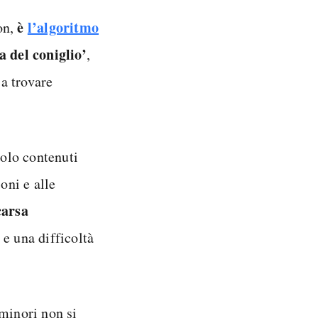
è
l’algoritmo
on,
a del coniglio’
,
 a trovare
solo contenuti
oni e alle
carsa
e una difficoltà
 minori non si