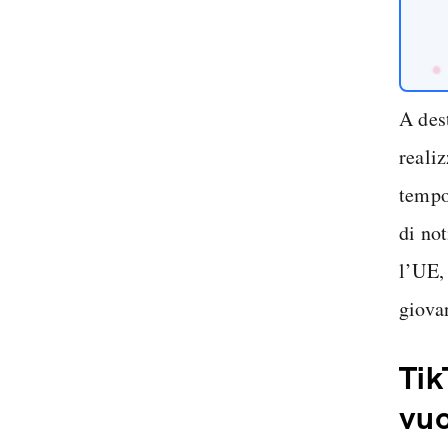
A dest
realiz
tempo
di no
l’UE
giova
Tik
vuo