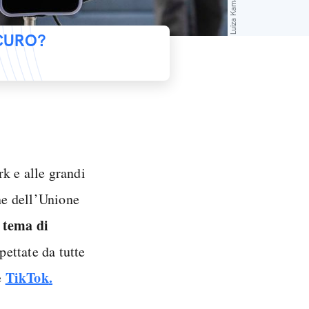
ICURO?
rk e alle grandi
one dell’Unione
 tema di
pettate da tutte
TikTok
.
è