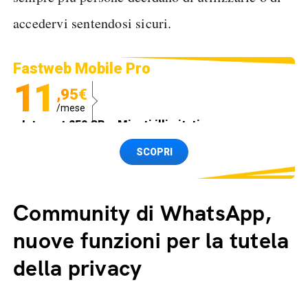
accedervi sentendosi sicuri.
Fastweb Mobile Pro
11
,95€
/mese
Internet 250 GB e Minuti illimitati
Spedizione SIM GRATIS
SCOPRI
Community di WhatsApp,
nuove funzioni per la tutela
della privacy