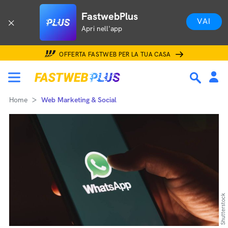
FastwebPlus
VAI
Apri nell'app
OFFERTA FASTWEB PER LA TUA CASA
Home
Web Marketing & Social
Shutterstock