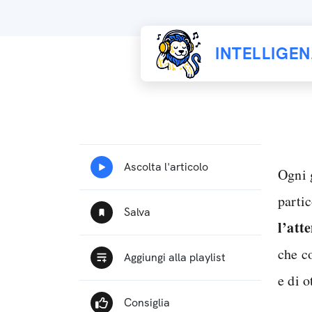
INTELLIGE
Ogni 
parti
l’att
che c
e di o