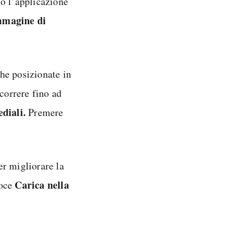
so l’applicazione
immagine di
ghe posizionate in
correre fino ad
ediali.
Premere
Per migliorare la
Carica nella
voce