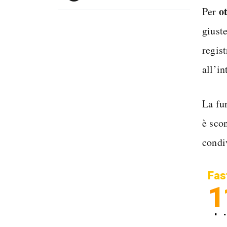
o
Per
giust
regis
all’in
La fu
è sco
condi
Fas
1
In