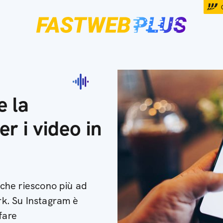
e la
r i video in
i che riescono più ad
ork. Su Instagram è
fare