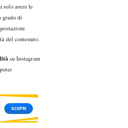
 solo avere le
n grado di
mpostazioni
ità del contenuto.
lità
su Instagram
 poter
SCOPRI