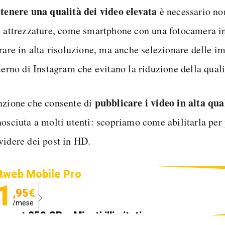
ttenere una qualità dei video elevata
è necessario non
e attrezzature, come smartphone con una fotocamera i
trare in alta risoluzione, ma anche selezionare delle i
terno di Instagram che evitano la riduzione della qual
pubblicare i video in alta qua
nzione che consente di
nosciuta a molti utenti: scopriamo come abilitarla per
videre dei post in HD.
tweb Mobile Pro
1
,95€
/mese
ternet 250 GB e Minuti illimitati