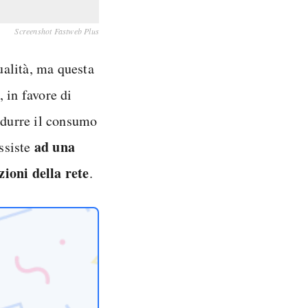
Screenshot Fastweb Plus
qualità, ma questa
, in favore di
ridurre il consumo
ad una
assiste
zioni della rete
.