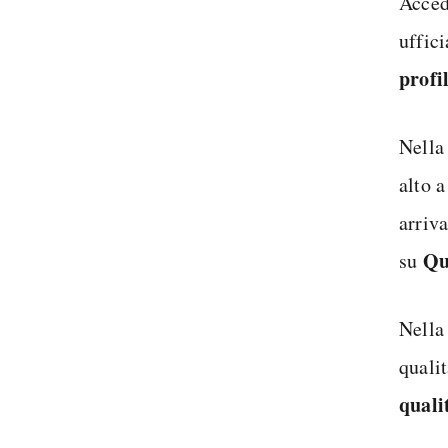
Acced
uffici
profi
Nella 
alto a
arriv
Qu
su
Nella 
qualit
quali