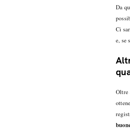
Da qu
possi
Ci sar
e, se 
Alt
qua
Oltre 
ottene
regis
buone